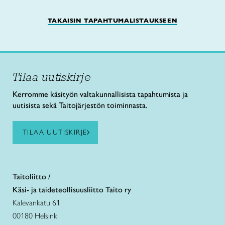
TAKAISIN TAPAHTUMALISTAUKSEEN
Tilaa uutiskirje
Kerromme käsityön valtakunnallisista tapahtumista ja
uutisista sekä Taitojärjestön toiminnasta.
TILAA UUTISKIRJE
Taitoliitto /
Käsi- ja taideteollisuusliitto Taito ry
Kalevankatu 61
00180 Helsinki