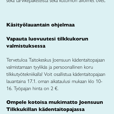
sekä tarvikepaketeista sekä kutomon avoimet ovet.
Käsityölauantain ohjelmaa
Vapauta luovuutesi tilkkukorun
valmistuksessa
Tervetuloa Taitokeskus Joensuun kädentaitopajaan
valmistamaan tyylikäs ja persoonallinen koru
tilkkutyötekniikalla! Voit osallistua kädentaitopajaan
lauantaina 17.1. oman aikataulusi mukaan klo 10-
16. Työpajan hinta on 2 €.
Ompele kotoisa mukimatto Joensuun
Tilkkukillan kädentaitopajassa