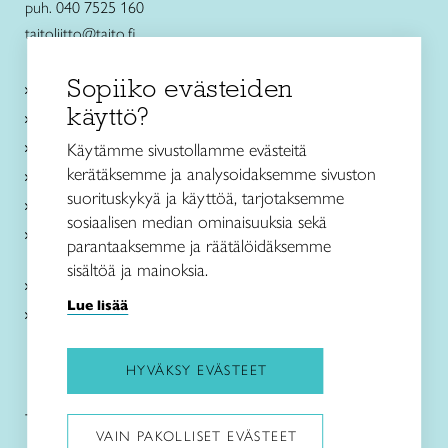
puh. 040 7525 160
taitoliitto@taito.fi
Sopiiko evästeiden
Käsityökurssit ja koulutus
käyttö?
Ajankohtaista
Käsityöohjeet
Käytämme sivustollamme evästeitä
kerätäksemme ja analysoidaksemme sivuston
Me olemme Taito
suorituskykyä ja käyttöä, tarjotaksemme
Paikallinen toiminta
sosiaalisen median ominaisuuksia sekä
Verkkokaupat
parantaaksemme ja räätälöidäksemme
sisältöä ja mainoksia.
Kirjaudu Arviin
Lue lisää
Kirjaudu Taitocampukseen
HYVÄKSY EVÄSTEET
Taitoliitto:
Taito-lehti:
VAIN PAKOLLISET EVÄSTEET