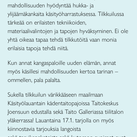
mahdollisuuden hyödyntää hukka- ja
ylijäämäkankaita käsityöharrastuksessa. Tilkkuilussa
tärkeää on erilaisten tekniikoiden,
materiaalivalintojen ja tapojen hyväksyminen. Ei ole
yhtä oikeaa tapaa tehdä tilkkutöitä vaan monia
erilaisia tapoja tehdä niitä.
Kun annat kangaspaloille uuden elämän, annat
myös käsillesi mahdollisuuden kertoa tarinan –
ommellen, pala palalta.
Sukella tilkkuilun värikkääseen maailmaan
Käsityölauantain kädentaitopajoissa Taitokeskus
Joensuun edustalla sekä Taito Galleriassa tiilitalon
yläkerrassa! Lauantaina 17.1. tarjolla on myös
kiinnostavia tarjouksia langoista