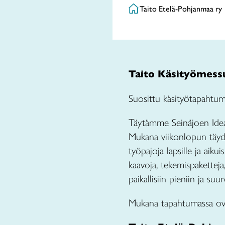
Taito Etelä-Pohjanmaa ry
Taito Käsityömessu
Suosittu käsityötapahtuma
Täytämme Seinäjoen Ideap
Mukana viikonlopun täydel
työpajoja lapsille ja aiku
kaavoja, tekemispaketteja,
paikallisiin pieniin ja suu
Mukana tapahtumassa ov