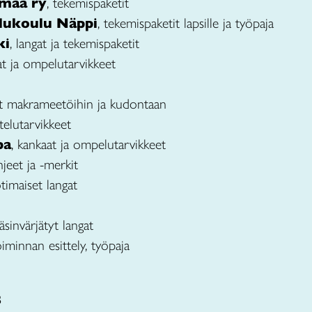
nmaa ry
, tekemispaketit
ilukoulu Näppi
, tekemispaketit lapsille ja työpaja
ki
, langat ja tekemispaketit
at ja ompelutarvikkeet
at makrameetöihin ja kudontaan
rtelutarvikkeet
pa
, kankaat ja ompelutarvikkeet
hjeet ja -merkit
otimaiset langat
käsinvärjätyt langat
oiminnan esittely, työpaja
8