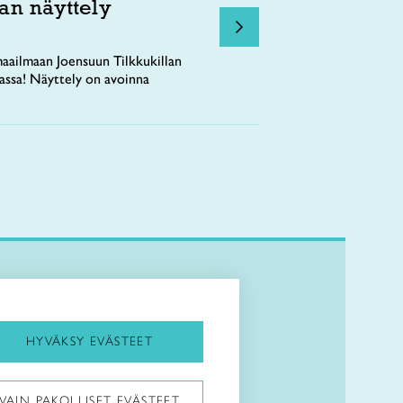
an näyttely
aailmaan Joensuun Tilkkukillan
tassa! Näyttely on avoinna
Kirjaudu Arviin
Kirjaudu Taitocampukseen
HYVÄKSY EVÄSTEET
Taitoliitto:
VAIN PAKOLLISET EVÄSTEET