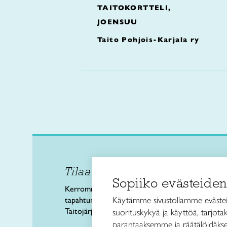
TAITOKORTTELI,
JOENSUU
Taito Pohjois-Karjala ry
Tilaa uutiskirje
Taitol
Sopiiko evästeiden
Käsi- 
Kerromme käsityön valtakunnallisista
Kalev
Käytämme sivustollamme evästei
tapahtumista ja uutisista sekä
00180 
Taitojärjestön toiminnasta.
suorituskykyä ja käyttöä, tarjot
puh. 
parantaaksemme ja räätälöidäkse