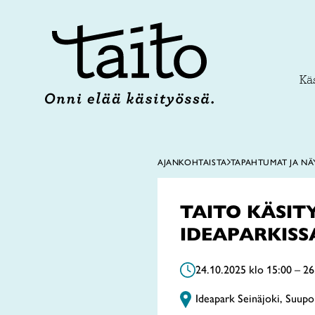
Siirry
sisältöön
Käs
AJANKOHTAISTA
TAPAHTUMAT JA NÄ
TAITO KÄSIT
IDEAPARKISSA 
24.10.2025 klo 15:00 – 26
Ideapark Seinäjoki, Suupo