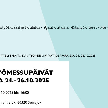
ityökurssit ja koulutus
Ajankohtaista
Käsityöohjeet
Me 
YTTELYT
TAITO KÄSITYÖMESSUPÄIVÄT IDEAPARKISSA 24.-26.10.2025
YÖMESSUPÄIVÄT
24.-26.10.2025
.10.2025 klo 16:00
hjantie 57, 60320 Seinäjoki