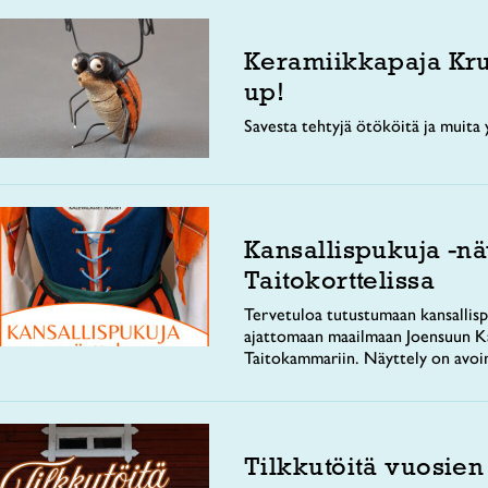
Keramiikkapaja Kr
up!
Savesta tehtyjä ötököitä ja muita y
Kansallispukuja -nä
Taitokorttelissa
Tervetuloa tutustumaan kansallisp
ajattomaan maailmaan Joensuun Ka
Taitokammariin. Näyttely on avoi
Tilkkutöitä vuosien