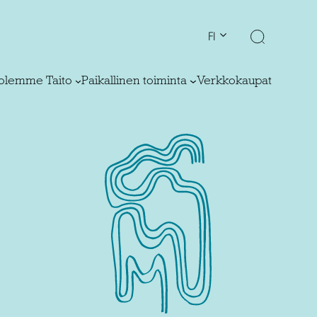
FI
olemme Taito
Paikallinen toiminta
Verkkokaupat