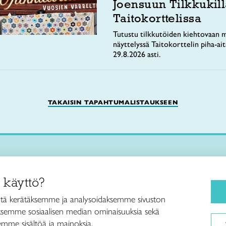
Joensuun Tilkkukill
Taitokorttelissa
Tutustu tilkkutöiden kiehtovaan m
näyttelyssä Taitokorttelin piha-ai
29.8.2026 asti.
TAKAISIN TAPAHTUMALISTAUKSEEN
Käsityökurssit ja koulutus
iitto /
 käyttö?
ja taideteollisuusliitto Taito ry
Ajankohtaista
ankatu 61
Käsityöohjeet
tä kerätäksemme ja analysoidaksemme sivuston
Helsinki
aksemme sosiaalisen median ominaisuuksia sekä
Me olemme Taito
040 7525 160
mme sisältöä ja mainoksia.