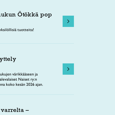
uukun Ötökkä pop
ksilöllisiä tuotteita!
yttely
ukujen värikkääseen ja
levalaiset Naiset ry:n
nna koko kesän 2026 ajan.
 varrelta –