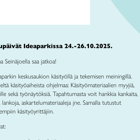
päivät Ideaparkissa 24.-26.10.2025.
 Seinäjoella saa jatkoa!
arkin keskusaukion käsityöllä ja tekemisen meiningillä.
tä käsityöaiheista ohjelmaa: Käsityömateriaalien myyjiä,
isille sekä työnäytöksiä. Tapahtumasta voit hankkia kankaita,
 lankoja, askartelumateriaaleja jne. Samalla tutustut
rempiin käsityöyrittäjiin.
at: