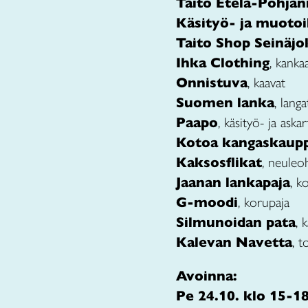
Taito Etelä-Pohja
Käsityö- ja muoto
Taito Shop Seinäjo
Ihka Clothing
, kanka
Onnistuva
, kaavat
Suomen lanka
, lang
Paapo
, käsityö- ja aska
Kotoa kangaskaup
Kaksosflikat
, neuleo
Jaanan lankapaja
, k
G-moodi
, korupaja
Silmunoidan pata
, 
Kalevan Navetta
, t
Avoinna:
Pe 24.10. klo 15-1