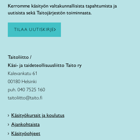
Kerromme käsityön valtakunnallisista tapahtumista ja
uutisista sekä Taitojärjestön toiminnasta.
TILAA UUTISKIRJE
Taitoliitto /
Käsi- ja taideteollisuusliitto Taito ry
Kalevankatu 61
00180 Helsinki
puh. 040 7525 160
taitoliitto@taito.fi
Käsityökurssit ja koulutus
Ajankohtaista
Käsityöohjeet