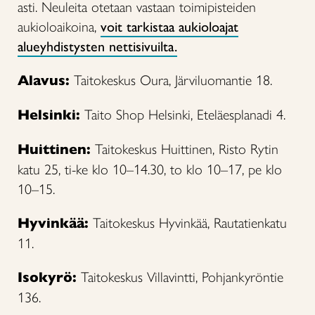
asti. Neuleita otetaan vastaan toimipisteiden
aukioloaikoina,
voit tarkistaa aukioloajat
alueyhdistysten nettisivuilta.
Alavus:
Taitokeskus Oura, Järviluomantie 18.
Helsinki:
Taito Shop Helsinki, Eteläesplanadi 4.
Huittinen:
Taitokeskus Huittinen, Risto Rytin
katu 25, ti-ke klo 10–14.30, to klo 10–17, pe klo
10–15.
Hyvinkää:
Taitokeskus Hyvinkää, Rautatienkatu
11.
Isokyrö:
Taitokeskus Villavintti, Pohjankyröntie
136.