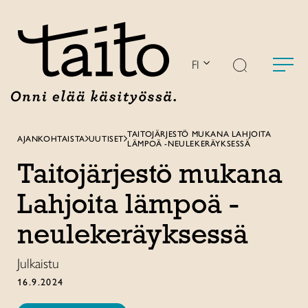
Siirry
sisältöön
FI
TAITOJÄRJESTÖ MUKANA LAHJOITA
AJANKOHTAISTA
UUTISET
LÄMPOÄ -NEULEKERÄYKSESSÄ
Taitojärjestö mukana
Lahjoita lämpoä -
neulekeräyksessä
Julkaistu
16.9.2024