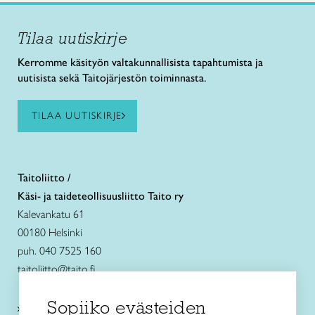
Tilaa uutiskirje
Kerromme käsityön valtakunnallisista tapahtumista ja
uutisista sekä Taitojärjestön toiminnasta.
TILAA UUTISKIRJE
Taitoliitto /
Käsi- ja taideteollisuusliitto Taito ry
Kalevankatu 61
00180 Helsinki
puh. 040 7525 160
taitoliitto@taito.fi
Sopiiko evästeiden
Käsityökurssit ja koulutus