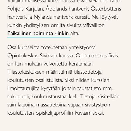
Valtakunnallisessa kurssihaussa eivät vielä ole Taito
Pohjois-Karjalan, Åbolands hantverk, Österbottens
hantverk ja Nylands hantverk kurssit. Ne löytyvät
kunkin yhdistyksen omilta sivuilta ylävalikon
Paikallinen toiminta -linkin
alta.
Osa kursseista toteutetaan yhteistyössä
Opintokeskus Siviksen kanssa. Opintokeskus Sivis
on lain mukaan velvoitettu keräämään
Tilastokeskuksen määrittämiä tilastotietoja
koulutusten osallistujista. Siksi niiden kurssien
ilmoittautujilta kysytään joitain taustatieto mm.
sukupuoli, koulutustaustaa, kieli. Tietoja käsitellään
vain laajoina massatietoina vapaan sivistystyön
koulutusten opiskelijaprofiilin kuvaamiseksi.