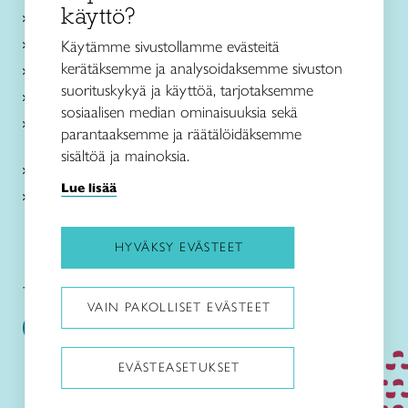
käyttö?
Ajankohtaista
Käsityöohjeet
Käytämme sivustollamme evästeitä
kerätäksemme ja analysoidaksemme sivuston
Me olemme Taito
suorituskykyä ja käyttöä, tarjotaksemme
Paikallinen toiminta
sosiaalisen median ominaisuuksia sekä
Verkkokaupat
parantaaksemme ja räätälöidäksemme
sisältöä ja mainoksia.
Kirjaudu Arviin
Lue lisää
Kirjaudu Taitocampukseen
HYVÄKSY EVÄSTEET
Taitoliitto:
Taito-lehti:
VAIN PAKOLLISET EVÄSTEET
EVÄSTEASETUKSET
Pysäytä animaatiot