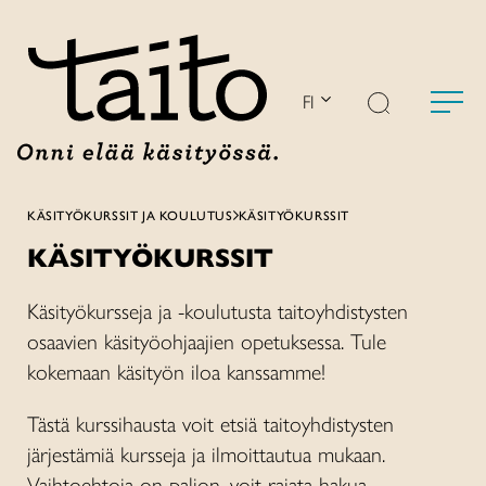
Siirry
sisältöön
FI
KÄSITYÖKURSSIT JA KOULUTUS
KÄSITYÖKURSSIT
KÄSITYÖKURSSIT
Käsityökursseja ja -koulutusta taitoyhdistysten
osaavien käsityöohjaajien opetuksessa. Tule
kokemaan käsityön iloa kanssamme!
Tästä kurssihausta voit etsiä taitoyhdistysten
järjestämiä kursseja ja ilmoittautua mukaan.
Vaihtoehtoja on paljon, voit rajata hakua