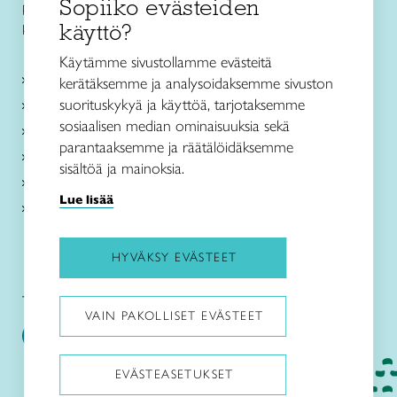
Sopiiko evästeiden
puh. +358 44 3363500
käyttö?
kokkola@taitokeskipohjanmaa.fi
Käytämme sivustollamme evästeitä
Kurssit ja leirit
kerätäksemme ja analysoidaksemme sivuston
suorituskykyä ja käyttöä, tarjotaksemme
Koulutus ja muu toiminta
sosiaalisen median ominaisuuksia sekä
Ajankohtaista
parantaaksemme ja räätälöidäksemme
Toimipaikat
sisältöä ja mainoksia.
Meistä
Lue lisää
Verkkokauppa
HYVÄKSY EVÄSTEET
Taito Keski-Pohjanmaa:
VAIN PAKOLLISET EVÄSTEET
EVÄSTEASETUKSET
Pysäytä animaatiot