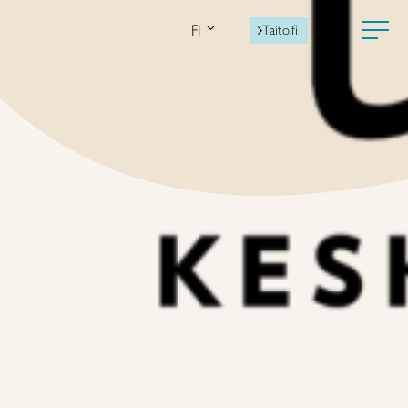
FI
Taito.fi