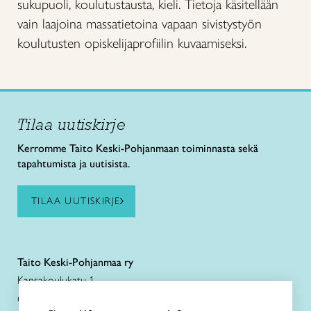
sukupuoli, koulutustausta, kieli. Tietoja käsitellään
vain laajoina massatietoina vapaan sivistystyön
koulutusten opiskelijaprofiilin kuvaamiseksi.
Tilaa uutiskirje
Kerromme Taito Keski-Pohjanmaan toiminnasta sekä
tapahtumista ja uutisista.
TILAA UUTISKIRJE
Taito Keski-Pohjanmaa ry
Kansakoulukatu 1
67100 Kokkola