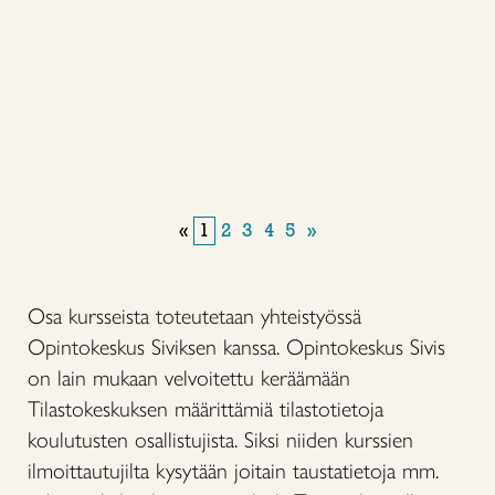
«
1
2
3
4
5
»
Osa kursseista toteutetaan yhteistyössä
Opintokeskus Siviksen kanssa. Opintokeskus Sivis
on lain mukaan velvoitettu keräämään
Tilastokeskuksen määrittämiä tilastotietoja
koulutusten osallistujista. Siksi niiden kurssien
ilmoittautujilta kysytään joitain taustatietoja mm.