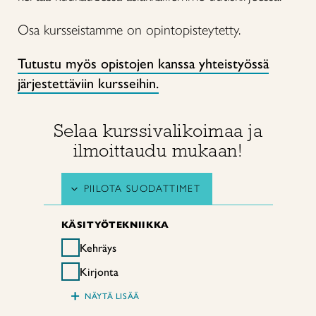
Osa kursseistamme on opintopisteytetty.
Tutustu myös opistojen kanssa yhteistyössä
järjestettäviin kursseihin.
Selaa kurssivalikoimaa ja
ilmoittaudu mukaan!
PIILOTA SUODATTIMET
KÄSITYÖTEKNIIKKA
Kehräys
Kirjonta
+
NÄYTÄ LISÄÄ