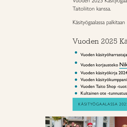
Vuoden 2025 Käsityögaala
Taitoliiton kanssa.
Käsityögaalassa palkitaan k
Vuoden 2025 Käs
Vuoden käsityöharrastaj
Ni
Vuoden korjausteko
Vuoden käsityökirja 202
Vuoden käsityökumppani E
Vuoden Taito Shop -tuot
Kultainen ote -tunnustu
KÄSITYÖGAALASSA 202