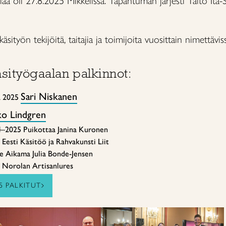
a oli 27.8.2025 Mikkelissä.
Tapahtuman järjesti Taito Itä-
äsityön tekijöitä, taitajia ja toimijoita vuosittain nimettävis
ityögaalan palkinnot:
Sari Niskanen
a 2025
ko Lindgren
4–2025 Puikottaa Janina Kuronen
esti Käsitöö ja Rahvakunsti Liit
e Aikama Julia Bonde-Jensen
s Norolan Artisanlures
5 PALKITUT