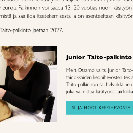
uroa. Palkinnon voi saada 13–20-vuotias nuori käsityön t
mistä ja saa iloa itsetekemisestä ja on asenteeltaan käsity
Taito-palkinto jaetaan 2027.
Junior Taito-palkinto
Mert Otsamo valitsi Junior Taito-
taidokkaiden keppihevosten teki
Taito-palkinnon sai helsinkiläine
joka valmistaa käsityönä taidokk
SILJA HOOT KEPPIHEVOSTAIT