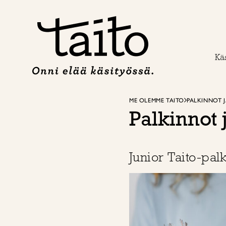
Siirry
sisältöön
Käs
ME OLEMME TAITO
PALKINNOT 
Palkinnot 
Junior Taito-palk