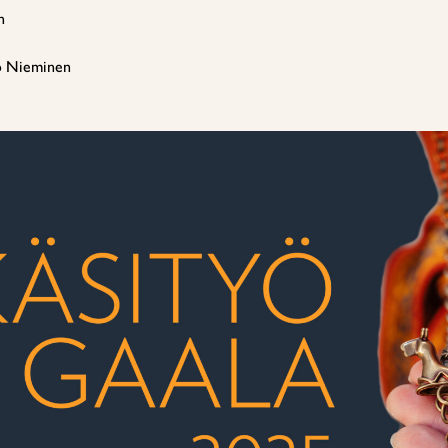
n
o Nieminen