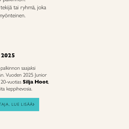
ekijä tai ryhmä, joka
ömyönteinen.
 2025
palkinnon saajaksi
jän. Vuoden 2025 Junior
n 20-vuotias
Silja Hoot
,
aita keppihevosia.
AJA, LUE LISÄÄ