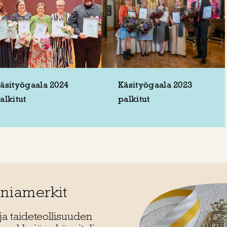
äsityögaala 2024
Käsityögaala 2023
alkitut
palkitut
nniamerkit
- ja taideteollisuuden