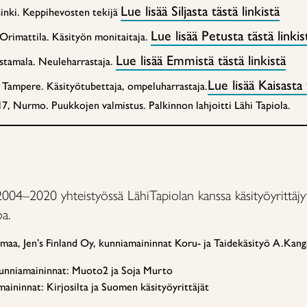
Lue lisää Siljasta tästä linkistä
sinki. Keppihevosten tekijä
Lue lisää Petusta tästä linkis
Orimattila. Käsityön monitaitaja.
Lue lisää Emmistä tästä linkistä
stamala. Neuleharrastaja.
Lue lisää Kaisasta 
 Tampere. Käsityötubettaja, ompeluharrastaja.
7, Nurmo. Puukkojen valmistus. Palkinnon lahjoitti Lähi Tapiola.
 2004–2020 yhteistyössä LähiTapiolan kanssa käsityöyrittäjy
a.
amaa, Jen’s Finland Oy, kunniamaininnat Koru- ja Taidekäsityö A.Kang
kunniamaininnat: Muoto2 ja Soja Murto
maininnat: Kirjosilta ja Suomen käsityöyrittäjät