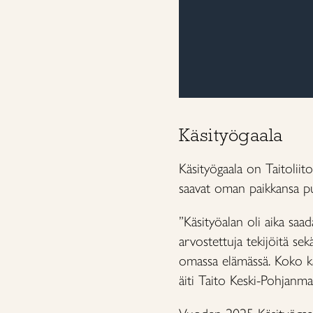
Käsityögaala
Käsityögaala on Taitoliit
saavat oman paikkansa pu
”Käsityöalan oli aika saad
arvostettuja tekijöitä sek
omassa elämässä. Koko kä
äiti Taito Keski-Pohjanm