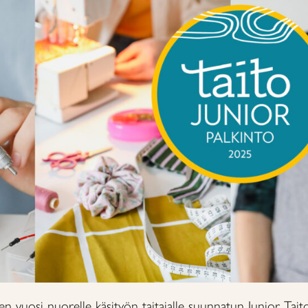
inen vuosi nuorelle käsityön taitajalle suunnatun Junior Tait