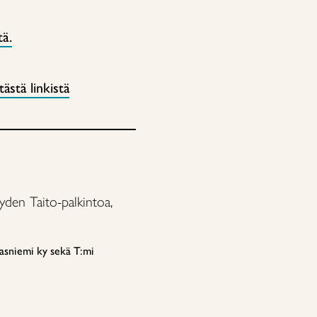
tä.
tästä linkistä
yden Taito-palkintoa,
asniemi ky sekä T:mi