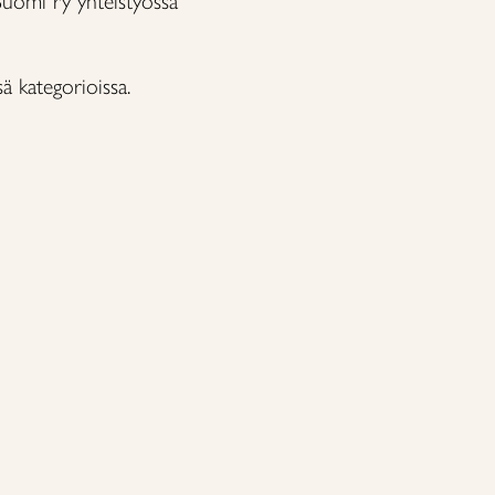
Suomi ry yhteistyössä
sä kategorioissa.