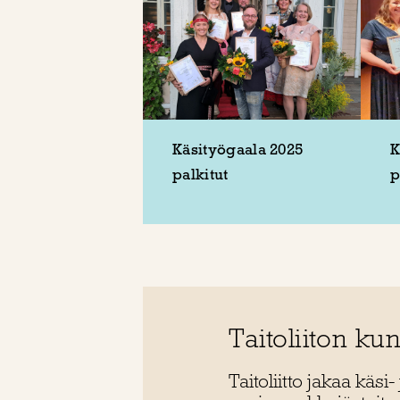
Käsityögaala 2025
K
palkitut
p
Taitoliiton ku
Taitoliitto jakaa käsi