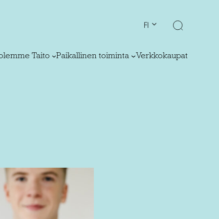
FI
olemme Taito
Paikallinen toiminta
Verkkokaupat