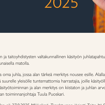
on ja taitoyhdistysten valtakunnallinen käsityön juhlatapahtu
naisella matolla.
a oma juhla, jossa alan tärkeä merkitys nousee esille. Alalla
ä suurelle yleisölle tuntemattomia harrastajia, joille käsityö
sityötoiminnan ja alan merkitys on kiistaton ja juhlan arv
aan toiminnanjohtaja Tuula Puoskari.