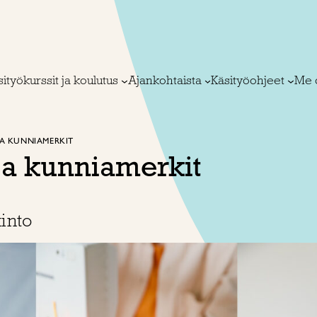
ityökurssit ja koulutus
Ajankohtaista
Käsityöohjeet
Me 
JA KUNNIAMERKIT
ja kunniamerkit
into