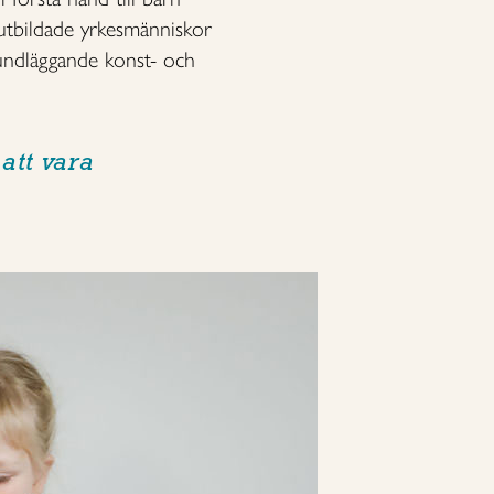
utbildade yrkesmänniskor
undläggande konst- och
att vara