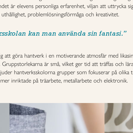
et är elevens personliga erfarenhet, viljan att uttrycka s
uthållighet, problemlösningsförmåga och kreativitet.
ksskolan kan man använda sin fantasi.”
dig att göra hantverk i en motiverande atmosfär med likas
 Gruppstorlekarna är små, vilket ger tid att träffas och lära
der hantverksskolorna grupper som fokuserar på olika tek
mer inriktade på träarbete, metallarbete och elektronik.