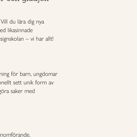
Vill du lära dig nya
ed likasinnade
gnskolan – vi har allt!
dning för barn, ungdomar
ellt sett unik form av
 göra saker med
genomförande.