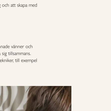
ig och att skapa med
innade vänner och
 sig tillsammans.
niker, till exempel