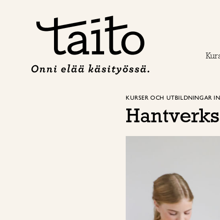
Hoppa
till
innehåll
Kur
KURSER OCH UTBILDNINGAR I
Hantverks