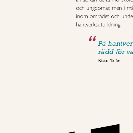
och ungdomar, men i mån
inom området och underv
hantverksutbildning.
På hantver
rädd för v
Risto 15 år.