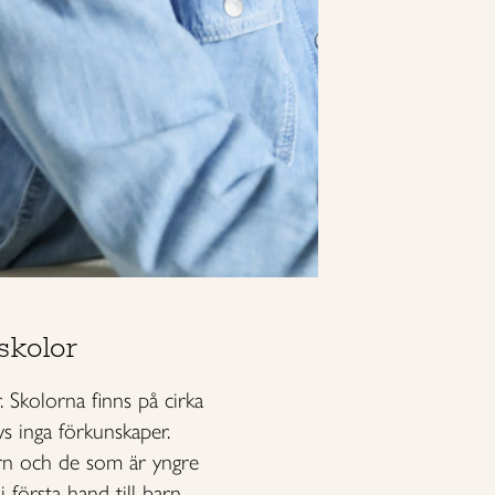
skolor
. Skolorna finns på cirka
vs inga förkunskaper.
ern och de som är yngre
 första hand till barn