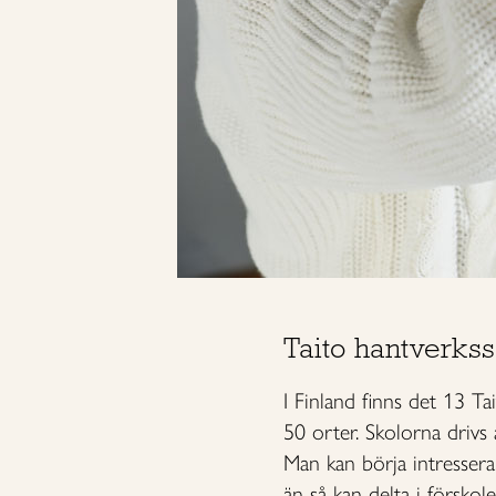
Taito hantverks
I Finland finns det 13 Ta
50 orter. Skolorna drivs 
Man kan börja intressera
än så kan delta i förskol