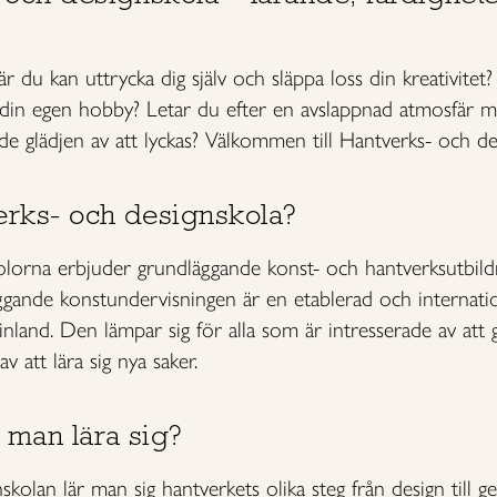
r du kan uttrycka dig själv och släppa loss din kreativitet? 
 din egen hobby? Letar du efter en avslappnad atmosfär m
e glädjen av att lyckas? Välkommen till Hantverks- och desi
erks- och designskola?
olorna erbjuder grundläggande konst- och hantverksutbil
ande konstundervisningen är en etablerad och internation
inland. Den lämpar sig för alla som är intresserade av att
v att lära sig nya saker.
 man lära sig?
skolan lär man sig hantverkets olika steg från design till 