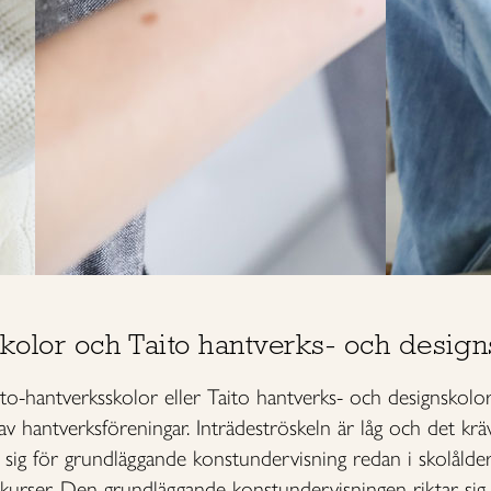
skolor och Taito hantverks- och design
ito-hantverksskolor eller Taito hantverks- och designskolor
av hantverksföreningar. Inträdeströskeln är låg och det krä
 sig för grundläggande konstundervisning redan i skolåld
ekurser. Den grundläggande konstundervisningen riktar sig i