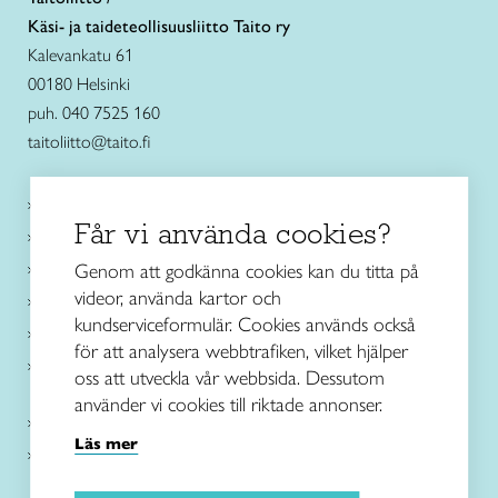
Käsi- ja taideteollisuusliitto Taito ry
Kalevankatu 61
00180 Helsinki
puh. 040 7525 160
taitoliitto@taito.fi
Käsityökurssit ja koulutus
Får vi använda cookies?
Ajankohtaista
Käsityöohjeet
Genom att godkänna cookies kan du titta på
videor, använda kartor och
Me olemme Taito
kundserviceformulär. Cookies används också
Paikallinen toiminta
för att analysera webbtrafiken, vilket hjälper
Verkkokaupat
oss att utveckla vår webbsida. Dessutom
använder vi cookies till riktade annonser.
Kirjaudu Arviin
Läs mer
Kirjaudu Taitocampukseen