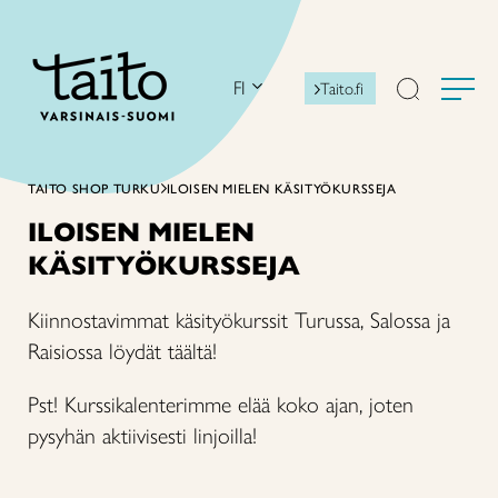
Siirry
sisältöön
FI
Taito.fi
TAITO SHOP TURKU
ILOISEN MIELEN KÄSITYÖKURSSEJA
ILOISEN MIELEN
KÄSITYÖKURSSEJA
Kiinnostavimmat käsityökurssit Turussa, Salossa ja
Raisiossa löydät täältä!
Pst! Kurssikalenterimme elää koko ajan, joten
pysyhän aktiivisesti linjoilla!