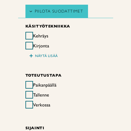
PIILOTA SUODATTIMET
KÄSITYÖTEKNIIKKA
Kehräys
Kirjonta
+
NÄYTÄ LISÄÄ
TOTEUTUSTAPA
Paikanpäällä
Tallenne
Verkossa
SIJAINTI