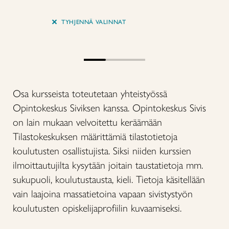
+
TYHJENNÄ VALINNAT
Osa kursseista toteutetaan yhteistyössä
Opintokeskus Siviksen kanssa. Opintokeskus Sivis
on lain mukaan velvoitettu keräämään
Tilastokeskuksen määrittämiä tilastotietoja
koulutusten osallistujista. Siksi niiden kurssien
ilmoittautujilta kysytään joitain taustatietoja mm.
sukupuoli, koulutustausta, kieli. Tietoja käsitellään
vain laajoina massatietoina vapaan sivistystyön
koulutusten opiskelijaprofiilin kuvaamiseksi.