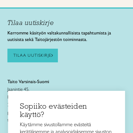
Tilaa uutiskirje
Kerromme käsityön valtakunnallisista tapahtumista ja
uutisista sekä Taitojärjestön toiminnasta.
TILAA UUTISKIRJE
Taito Varsinais-Suomi
Jaanintie 45,
Kuralan Kylämäen Verstas
Sopiiko evästeiden
20540 Turku
puh. 040 849 9642
käyttö?
turku@taitovarsinaissuomi.fi
Käytämme sivustollamme evästeitä
kerätäksemme ja analysoidaksemme sivuston