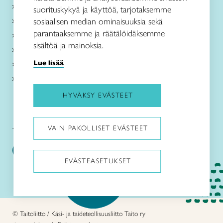
Kurssit
suorituskykyä ja käyttöä, tarjotaksemme
Taitokeskukset
sosiaalisen median ominaisuuksia sekä
parantaaksemme ja räätälöidäksemme
Taito Shop Turku
sisältöä ja mainoksia.
Ajankohtaista
Lue lisää
Tietoa meistä
Liity jäseneksi
HYVÄKSY EVÄSTEET
VAIN PAKOLLISET EVÄSTEET
Taito Varsinais-Suomi somessa
EVÄSTEASETUKSET
Pysäytä animaatiot
© Taitoliitto / Käsi- ja taideteollisuusliitto Taito ry