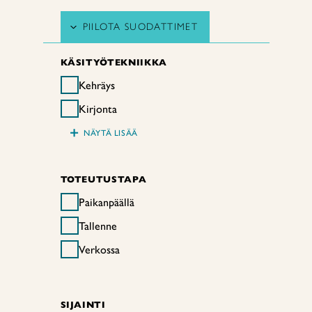
PIILOTA SUODATTIMET
KÄSITYÖTEKNIIKKA
Kehräys
Kirjonta
+
NÄYTÄ LISÄÄ
TOTEUTUSTAPA
Paikanpäällä
Tallenne
Verkossa
SIJAINTI