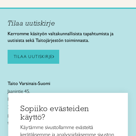
Tilaa uutiskirje
Kerromme käsityön valtakunnallisista tapahtumista ja
uutisista sekä Taitojärjestön toiminnasta.
TILAA UUTISKIRJE
Taito Varsinais-Suomi
Jaanintie 45,
Kuralan Kylämäen Verstas
Sopiiko evästeiden
20540 Turku
puh. 040 849 9642
käyttö?
turku@taitovarsinaissuomi.fi
Käytämme sivustollamme evästeitä
kerätäksemme ja analysoidaksemme sivuston