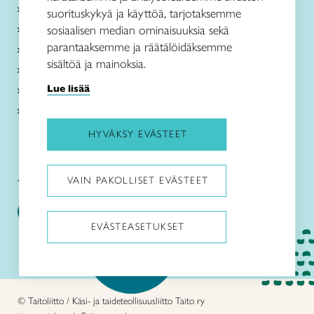
Kurssit
suorituskykyä ja käyttöä, tarjotaksemme
Taitokeskukset
sosiaalisen median ominaisuuksia sekä
parantaaksemme ja räätälöidäksemme
Taito Shop Turku
sisältöä ja mainoksia.
Ajankohtaista
Lue lisää
Tietoa meistä
Liity jäseneksi
HYVÄKSY EVÄSTEET
VAIN PAKOLLISET EVÄSTEET
Taito Varsinais-Suomi somessa
EVÄSTEASETUKSET
Pysäytä animaatiot
© Taitoliitto / Käsi- ja taideteollisuusliitto Taito ry