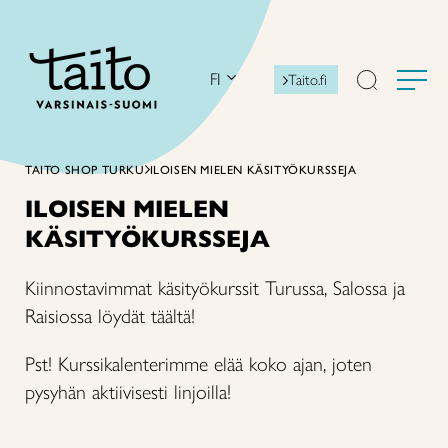
Siirry
sisältöön
FI
Taito.fi
TAITO SHOP TURKU
ILOISEN MIELEN KÄSITYÖKURSSEJA
ILOISEN MIELEN
KÄSITYÖKURSSEJA
Kiinnostavimmat käsityökurssit Turussa, Salossa ja
Raisiossa löydät täältä!
Pst! Kurssikalenterimme elää koko ajan, joten
pysyhän aktiivisesti linjoilla!