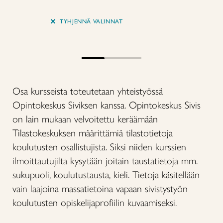
+
TYHJENNÄ VALINNAT
Osa kursseista toteutetaan yhteistyössä
Opintokeskus Siviksen kanssa. Opintokeskus Sivis
on lain mukaan velvoitettu keräämään
Tilastokeskuksen määrittämiä tilastotietoja
koulutusten osallistujista. Siksi niiden kurssien
ilmoittautujilta kysytään joitain taustatietoja mm.
sukupuoli, koulutustausta, kieli. Tietoja käsitellään
vain laajoina massatietoina vapaan sivistystyön
koulutusten opiskelijaprofiilin kuvaamiseksi.