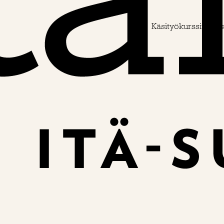
Käsityökurssit
Käs