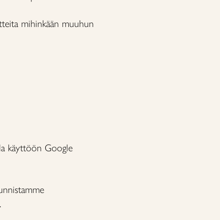
itteita mihinkään muuhun
lla käyttöön Google
 tunnistamme
.