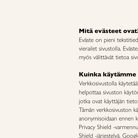
Mitä evästeet ovat
Eväste on pieni tekstitie
vierailet sivustolla. Eväs
myös välittävät tietoa siv
Kuinka käytämme e
Verkkosivustolla käytet
helpottaa sivuston käytö
jotka ovat käyttäjän tieto
Tämän verkkosivuston käyt
anonymisoidaan ennen ku
Privacy Shield -varmennu
Shield -järjestelyä. Goog