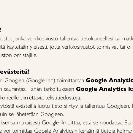
?
dosto, jonka verkkosivusto tallentaa tietokoneellesi tai ma
teitä käytetään yleisesti, jotta verkkosivustot toimisivat tai 
uston omistajille.
västeitä?
ään Googlen (Google Inc.) toimittamaa
Google Analyti
n seurantaa. Tähän tarkoitukseen
Google Analytics k
koneelle siirrettäviä tekstitiedostoja.
östä evästeillä luotu tieto siirtyy ja tallentuu Googleen. 
in se lähetetään Googleen.
ksensa mukaisesti Google ilmoittaa, että se noudattaa EU:n
le voi toimittaa Google Analyticsin keräämiä tietoja kolmansi