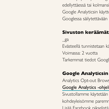
edellyttäessä tai kolmans
Google Analyticsin käytt
Googlessa säilytettävään 
Sivuston keräämät 
_ga
Evästeellä tunnistetaan kä
Voimassa: 2 vuotta
Tarkemmat tiedot Googl
Google Analyticsin
Analytics Opt-out Brow
Google Analytics -ohj
Sivustollamme käytetää
kohdeyleisömme paremmi
Lisää Facebook pikselistä