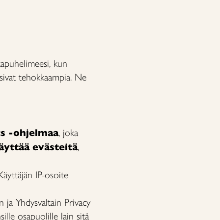
tkapuhelimeesi, kun
olisivat tehokkaampia. Ne
cs -ohjelmaa
, joka
äyttää evästeitä
,
Käyttäjän IP-osoite
 ja Yhdysvaltain Privacy
lle osapuolille lain sitä