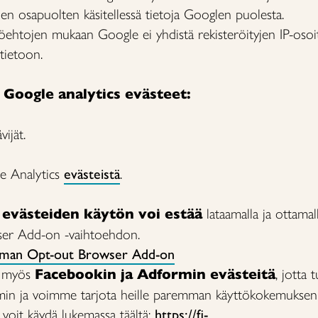
ien osapuolten käsitellessä tietoja Googlen puolesta.
öehtojen mukaan Google ei yhdistä rekisteröityjen IP-oso
tietoon.
Google analytics evästeet:
vijät.
e Analytics
evästeistä
.
 evästeiden käytön voi estää
lataamalla ja ottama
ser Add-on -vaihtoehdon.
elman Opt-out Browser Add-on
n myös
Facebookin ja Adformin evästeitä
, jotta
n ja voimme tarjota heille paremman käyttökokemuksen
 voit käydä lukemassa täältä:
https://fi-