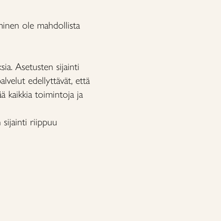
taminen ole mahdollista
ia. Asetusten sijainti
velut edellyttävät, että
ää kaikkia toimintoja ja
sijainti riippuu