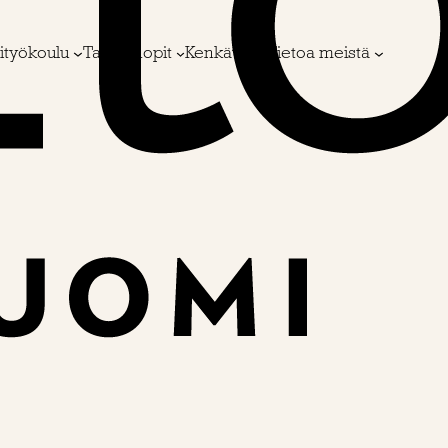
ityökoulu
Taito Shopit
Kenkävero
Tietoa meistä