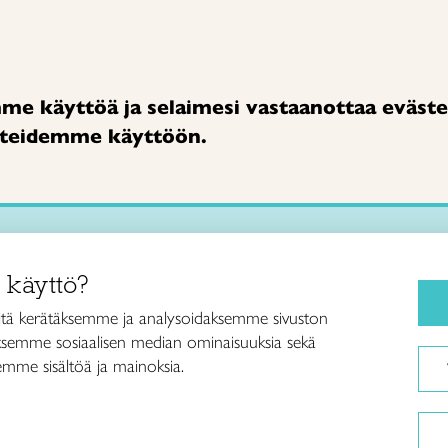
mme käyttöä ja selaimesi vastaanottaa eväste
steidemme käyttöön.
Taito-käsityökurssit
Itä-Suomi ry
 käyttö?
vero
Käsityökoulu
tä kerätäksemme ja analysoidaksemme sivuston
lankatu 6
Taito Shopit
aksemme sosiaalisen median ominaisuuksia sekä
Mikkeli
Kenkävero
mme sisältöä ja mainoksia.
0440 162 230
Taito Itä-Suomi
la@kenkavero.fi