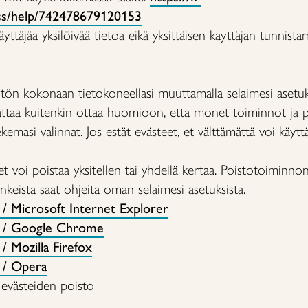
ess/help/742478679120153
käyttäjää yksilöivää tietoa eikä yksittäisen käyttäjän tunnis
tön kokonaan tietokoneellasi muuttamalla selaimesi asetuks
attaa kuitenkin ottaa huomioon, että monet toiminnot ja pal
kemäsi valinnat. Jos estät evästeet, et välttämättä voi käytt
et voi poistaa yksitellen tai yhdellä kertaa. Poistotoiminnon 
linkeistä saat ohjeita oman selaimesi asetuksista.
 / Microsoft Internet Explorer
n / Google Chrome
/ Mozilla Firefox
 / Opera
evästeiden poisto