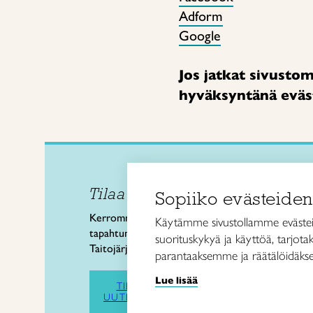
Adform
Google
Jos jatkat sivusto
hyväksyntänä evä
Tilaa uutiskirje
Taito 
Sopiiko evästeiden
Kenkä
Kerromme käsityön valtakunnallisista
Käytämme sivustollamme evästei
Pursia
tapahtumista ja uutisista sekä
suorituskykyä ja käyttöä, tarjot
50100 
Taitojärjestön toiminnasta.
parantaaksemme ja räätälöidäkse
puh. 
Lue lisää
myyma
TILAA
UUTISKIRJE