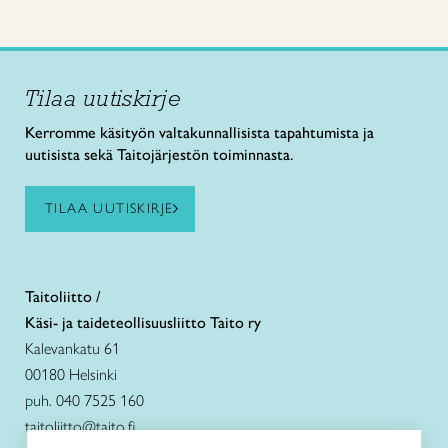
Tilaa uutiskirje
Kerromme käsityön valtakunnallisista tapahtumista ja
uutisista sekä Taitojärjestön toiminnasta.
TILAA UUTISKIRJE
Taitoliitto /
Käsi- ja taideteollisuusliitto Taito ry
Kalevankatu 61
00180 Helsinki
puh. 040 7525 160
taitoliitto@taito.fi