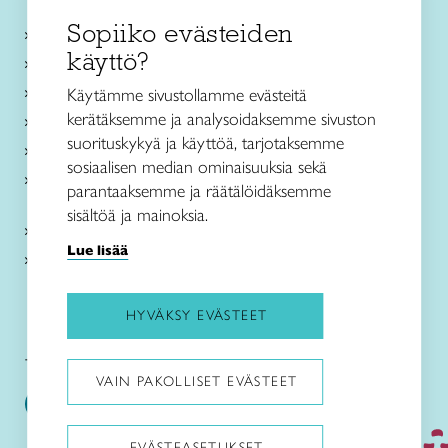
Sopiiko evästeiden
Käsityökurssit ja koulutus
käyttö?
Ajankohtaista
Käsityöohjeet
Käytämme sivustollamme evästeitä
kerätäksemme ja analysoidaksemme sivuston
Me olemme Taito
suorituskykyä ja käyttöä, tarjotaksemme
Paikallinen toiminta
sosiaalisen median ominaisuuksia sekä
Verkkokaupat
parantaaksemme ja räätälöidäksemme
sisältöä ja mainoksia.
Kirjaudu Arviin
Lue lisää
Kirjaudu Taitocampukseen
HYVÄKSY EVÄSTEET
Taitoliitto:
Taito-lehti:
VAIN PAKOLLISET EVÄSTEET
EVÄSTEASETUKSET