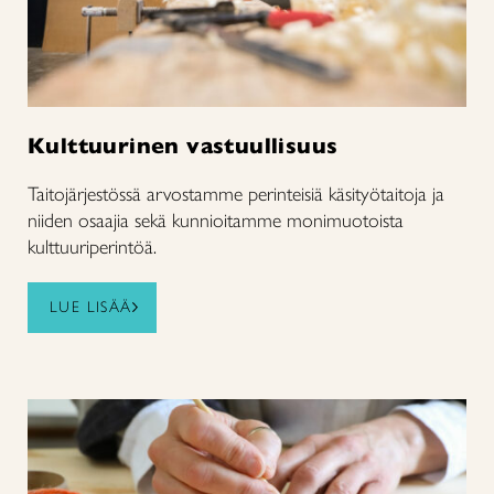
Kulttuurinen vastuullisuus
Taitojärjestössä arvostamme perinteisiä käsityötaitoja ja
niiden osaajia sekä kunnioitamme monimuotoista
kulttuuriperintöä.
LUE LISÄÄ