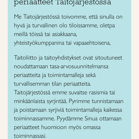
periaatteet Taitojärjestössä
Me Taitojärjestössä toivomme, että sinulla on
hyvä ja turvallinen olo tiloissamme, oletpa
meillä töissä tai asiakkaana,
yhteistyökumppanina tai vapaaehtoisena,
Taitoliitto ja taitoyhdistykset ovat sitoutuneet
noudattamaan tasa-arvosuunnitelmansa
periaatteita ja toimintamalleja sekä
turvallisemman tilan periaatteita.
Taitojärjestössä emme suvaitse rasismia tai
minkäänlaista syrjintää. Pyrimme tunnistamaan
ja poistamaan syrjiviä toimintamalleja kaikessa
toiminnassamme. Pyydämme Sinua ottamaan
periaatteet huomioon myös omassa
toiminnassasi.