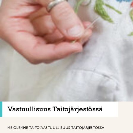
Vastuullisuus Taitojärjestössä
ME OLEMME TAITO
VASTUULLISUUS TAITOJÄRJESTÖSSÄ