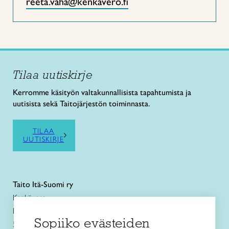
reeta.vaha@kenkavero.fi
Tilaa uutiskirje
Kerromme käsityön valtakunnallisista tapahtumista ja
uutisista sekä Taitojärjestön toiminnasta.
TILAA
UUTISKIRJE
Taito Itä-Suomi ry
Kenkävero
Pursialankatu 6
Sopiiko evästeiden
50100 Mikkeli