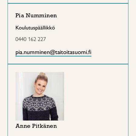
Pia Numminen
Koulutuspäällikkö
0440 162 227
pia.numminen@taitoitasuomi.fi
Anne Pitkänen