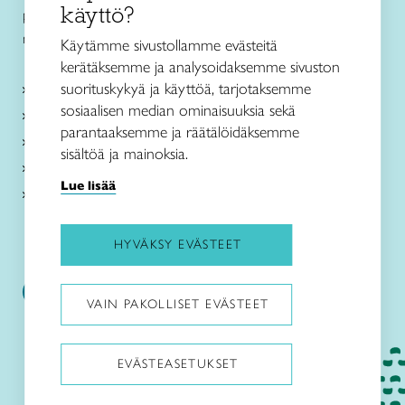
käyttö?
puh. 0440 162 230
myymala@kenkavero.fi
Käytämme sivustollamme evästeitä
kerätäksemme ja analysoidaksemme sivuston
suorituskykyä ja käyttöä, tarjotaksemme
Taito-käsityökurssit
sosiaalisen median ominaisuuksia sekä
Käsityökoulu
parantaaksemme ja räätälöidäksemme
Taito Shopit
sisältöä ja mainoksia.
Kenkävero
Lue lisää
Taito Itä-Suomi
HYVÄKSY EVÄSTEET
Kenkävero
VAIN PAKOLLISET EVÄSTEET
EVÄSTEASETUKSET
Pysäytä animaatiot