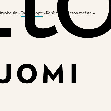
ityökoulu
Taito Shopit
Kenkävero
Tietoa meistä