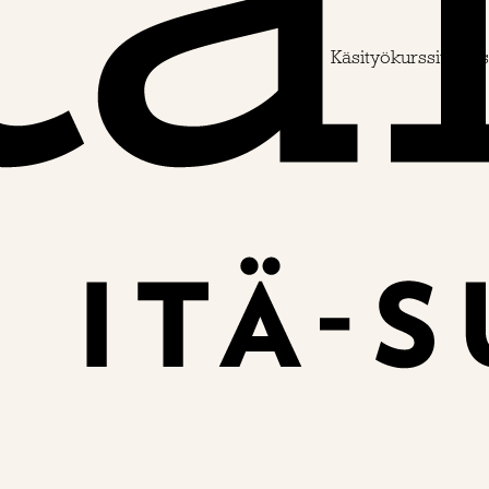
Käsityökurssit
Käs