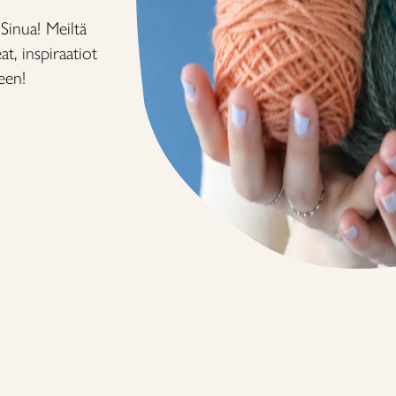
inua! Meiltä
at, inspiraatiot
een!