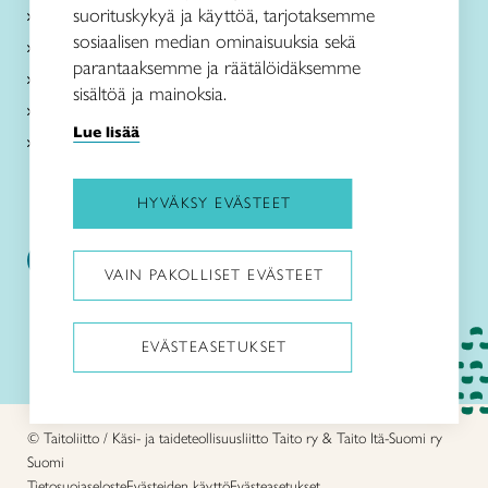
suorituskykyä ja käyttöä, tarjotaksemme
Taito-käsityökurssit
sosiaalisen median ominaisuuksia sekä
Käsityökoulu
parantaaksemme ja räätälöidäksemme
Taito Shopit
sisältöä ja mainoksia.
Kenkävero
Lue lisää
Taito Itä-Suomi
HYVÄKSY EVÄSTEET
Kenkävero
VAIN PAKOLLISET EVÄSTEET
EVÄSTEASETUKSET
Pysäytä animaatiot
© Taitoliitto / Käsi- ja taideteollisuusliitto Taito ry & Taito Itä-Suomi ry
Suomi
Tietosuojaseloste
Evästeiden käyttö
Evästeasetukset