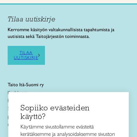
Tilaa uutiskirje
Kerromme käsityön valtakunnallisista tapahtumista ja
uutisista sekä Taitojärjestön toiminnasta.
TILAA
UUTISKIRJE
Taito Itä-Suomi ry
Kenkävero
Pursialankatu 6
Sopiiko evästeiden
50100 Mikkeli
käyttö?
puh. 0440 162 230
myymala@kenkavero.fi
Käytämme sivustollamme evästeitä
kerätäksemme ja analysoidaksemme sivuston