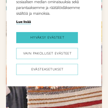
sosiaalisen median ominaisuuksia sekä
parantaaksemme ja räätälöidäksemme
Loimikauppa
sisältöä ja mainoksia.
Lue lisää
HYVÄKSY EVÄSTEET
VAIN PAKOLLISET EVÄSTEET
EVÄSTEASETUKSET