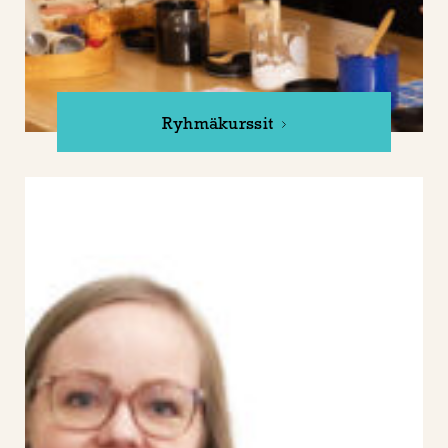
Ryhmäkurssit