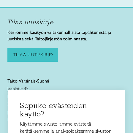
Tilaa uutiskirje
Kerromme käsityön valtakunnallisista tapahtumista ja
uutisista sekä Taitojärjestön toiminnasta.
TILAA UUTISKIRJE
Taito Varsinais-Suomi
Jaanintie 45,
Kuralan Kylämäen Verstas
Sopiiko evästeiden
20540 Turku
puh. 040 849 9642
käyttö?
turku@taitovarsinaissuomi.fi
Käytämme sivustollamme evästeitä
kerätäksemme ja analysoidaksemme sivuston