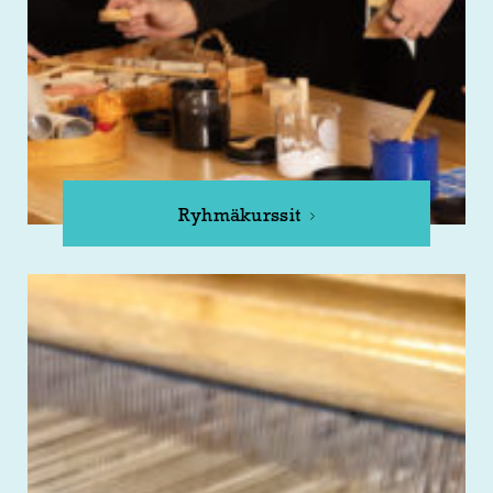
Ryhmäkurssit