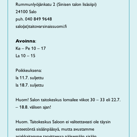
Rummunlyöjänkatu 2 (Sinisen talon lisäsiipi)
24100 Salo
puh. 040 849 9648
salo(at)taitovarsinaissuomi.fi
Avoinna
:
Ke – Pe 10 – 17
La 10 – 15
Poikkeuksena:
la 11.7. suljettu
la 18.7. suljettu
Huom! Salon taitokeskus lomailee viikot 30 – 33 eli 22.7.
– 18.8. välisen ajan!
Huom. Taitokeskus Saloon ei valitettavasti ole täysin
esteetöntä sisäänpääsyä, mutta avustamme
asiakkaitamme tarvittaessa pääsemään sisään.