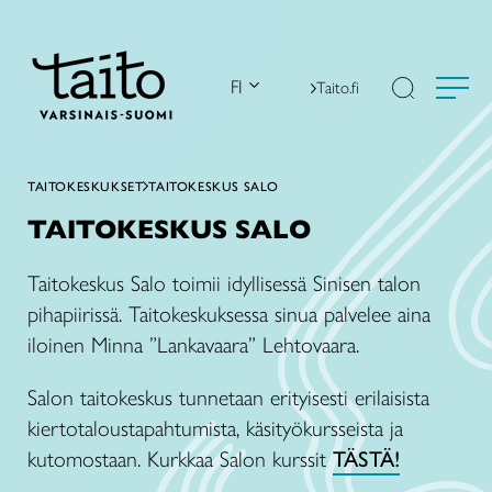
Siirry
sisältöön
FI
Taito.fi
TAITOKESKUKSET
TAITOKESKUS SALO
TAITOKESKUS SALO
Taitokeskus Salo toimii idyllisessä Sinisen talon
pihapiirissä. Taitokeskuksessa sinua palvelee aina
iloinen Minna ”Lankavaara” Lehtovaara.
Salon taitokeskus tunnetaan erityisesti erilaisista
kiertotaloustapahtumista, käsityökursseista ja
kutomostaan. Kurkkaa Salon kurssit
TÄSTÄ!