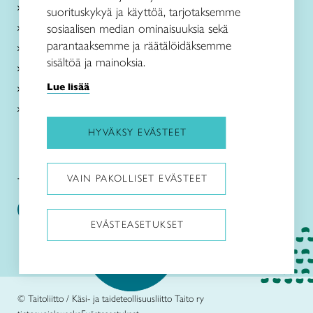
Kurssit
suorituskykyä ja käyttöä, tarjotaksemme
Taitokeskukset
sosiaalisen median ominaisuuksia sekä
parantaaksemme ja räätälöidäksemme
Taito Shop Turku
sisältöä ja mainoksia.
Ajankohtaista
Lue lisää
Tietoa meistä
Liity jäseneksi
HYVÄKSY EVÄSTEET
VAIN PAKOLLISET EVÄSTEET
Taito Varsinais-Suomi somessa
EVÄSTEASETUKSET
Pysäytä animaatiot
© Taitoliitto / Käsi- ja taideteollisuusliitto Taito ry