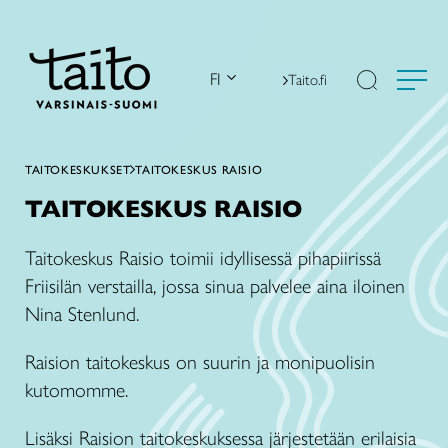
Siirry
sisältöön
FI
Taito.fi
TAITOKESKUKSET
TAITOKESKUS RAISIO
TAITOKESKUS RAISIO
Taitokeskus Raisio toimii idyllisessä pihapiirissä
Friisilän verstailla, jossa sinua palvelee aina iloinen
Nina Stenlund.
Raision taitokeskus on suurin ja monipuolisin
kutomomme.
Lisäksi Raision taitokeskuksessa järjestetään erilaisia