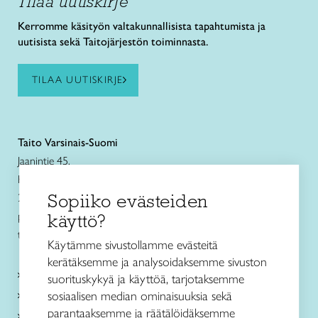
Tilaa uutiskirje
Kerromme käsityön valtakunnallisista tapahtumista ja
uutisista sekä Taitojärjestön toiminnasta.
TILAA UUTISKIRJE
Taito Varsinais-Suomi
Jaanintie 45,
Kuralan Kylämäen Verstas
Sopiiko evästeiden
20540 Turku
puh. 040 849 9642
käyttö?
turku@taitovarsinaissuomi.fi
Käytämme sivustollamme evästeitä
kerätäksemme ja analysoidaksemme sivuston
Kurssit
suorituskykyä ja käyttöä, tarjotaksemme
Taitokeskukset
sosiaalisen median ominaisuuksia sekä
parantaaksemme ja räätälöidäksemme
Taito Shop Turku