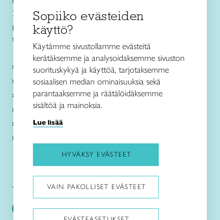
Kuralan Kylämäen Verstas
Sopiiko evästeiden
20540 Turku
puh. 040 849 9642
käyttö?
turku@taitovarsinaissuomi.fi
Käytämme sivustollamme evästeitä
kerätäksemme ja analysoidaksemme sivuston
Kurssit
suorituskykyä ja käyttöä, tarjotaksemme
Taitokeskukset
sosiaalisen median ominaisuuksia sekä
parantaaksemme ja räätälöidäksemme
Taito Shop Turku
sisältöä ja mainoksia.
Ajankohtaista
Lue lisää
Tietoa meistä
Liity jäseneksi
HYVÄKSY EVÄSTEET
VAIN PAKOLLISET EVÄSTEET
Taito Varsinais-Suomi somessa
EVÄSTEASETUKSET