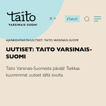
Siirry
sisältöön
FI
Taito.fi
AJANKOHTAISTA
UUTISET: TAITO VARSINAIS-SUOMI
UUTISET: TAITO VARSINAIS-
SUOMI
Taito Varsinais-Suomesta päivää! Tsekkaa
kuumimmat uutiset tältä sivulta.