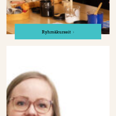
Ryhmäkurssit