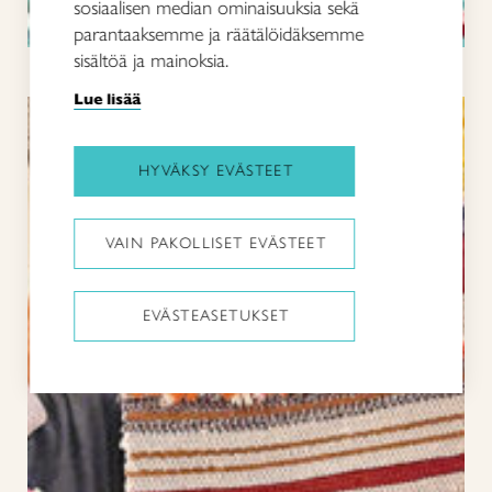
sosiaalisen median ominaisuuksia sekä
parantaaksemme ja räätälöidäksemme
Loimikauppa
sisältöä ja mainoksia.
Lue lisää
HYVÄKSY EVÄSTEET
VAIN PAKOLLISET EVÄSTEET
EVÄSTEASETUKSET