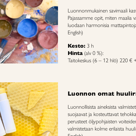
Luonnonmukainen savimaali kasva
Pajassamme opit, miten maalia val
luodaan harmonisia mattapintoja k
English)
Kesto:
3 h
Hinta
(alv 0 %):
Taitokeskus (6 – 12 hlö) 220 € +
Luonnon omat huulir
Luonnollisista aineksista valmiste
suojaavat ja kosteuttavat tehokka
perusteet öljypohjaisten voiteide
valmistetaan kolme erilaista huulir