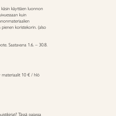
 käsin käyttäen luonnon
kuivuessaan kuin
onnonmateriaalien
pienen koristekorin. (also
te. Saatavana 1.6. – 30.8.
 materiaalit 10 € / hlö
istikirjat? Tässä pajassa