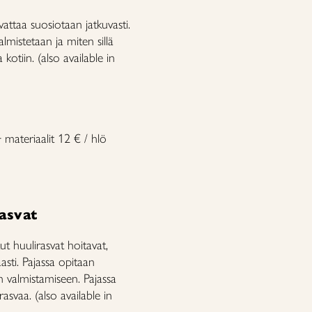
ttaa suosiotaan jatkuvasti.
mistetaan ja miten sillä
otiin. (also available in
 materiaalit 12 € / hlö
asvat
tut huulirasvat hoitavat,
asti. Pajassa opitaan
n valmistamiseen. Pajassa
asvaa. (also available in