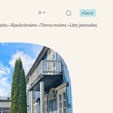
FI
Taito.fi
urku
Ajankohtaista
Tietoa meistä
Liity jäseneksi