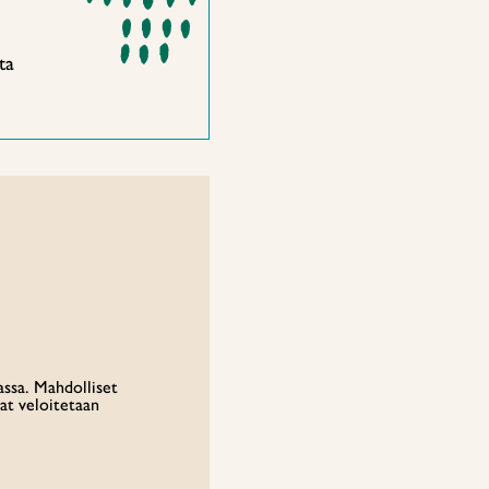
ta
assa. Mahdolliset
at veloitetaan