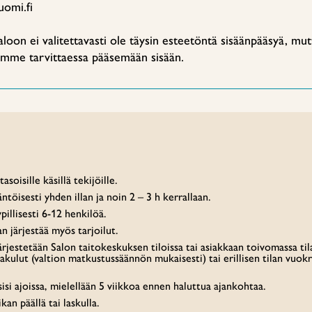
uomi.fi
oon ei valitettavasti ole täysin esteetöntä sisäänpääsyä, mut
mme tarvittaessa pääsemään sisään.
asoisille käsillä tekijöille.
ntöisesti yhden illan ja noin 2 – 3 h kerrallaan.
llisesti 6-12 henkilöä.
an järjestää myös tarjoilut.
rjestetään Salon taitokeskuksen tiloissa tai asiakkaan toivomassa til
kulut (valtion matkustussäännön mukaisesti) tai erillisen tilan vuokr
isi ajoissa, mielellään 5 viikkoa ennen haluttua ajankohtaa.
an päällä tai laskulla.