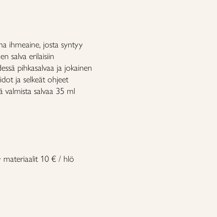
 ihmeaine, josta syntyy
salva erilaisiin
essä pihkasalvaa ja jokainen
taidot ja selkeät ohjeet
ä valmista salvaa 35 ml
 materiaalit 10 € / hlö