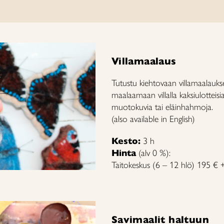
Villamaalaus
Tutustu kiehtovaan villamaalauks
maalaamaan villalla kaksiulotteisi
muotokuvia tai eläinhahmoja.
(also available in English)
Kesto:
3 h
Hinta
(alv 0 %):
Taitokeskus (6 – 12 hlö) 195 € +
Savimaalit haltuun