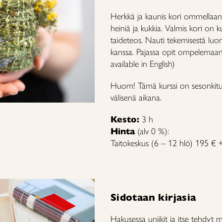
Herkkä ja kaunis kori ommellaan
heiniä ja kukkia. Valmis kori on 
taideteos. Nauti tekemisestä lu
kanssa. Pajassa opit ompelemaan 
available in English)
Huom! Tämä kurssi on sesonkituo
välisenä aikana.
Kesto:
3 h
Hinta
(alv 0 %):
Taitokeskus (6 – 12 hlö) 195 € +
Sidotaan kirjasia
Hakusessa uniikit ja itse tehdyt mu