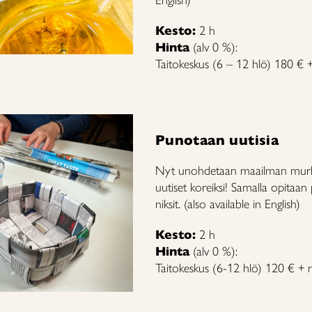
English)
Kesto:
2 h
Hinta
(alv 0 %):
Taitokeskus (6 – 12 hlö) 180 € +
Punotaan uutisia
Nyt unohdetaan maailman murh
uutiset koreiksi! Samalla opitaa
niksit. (also available in English)
Kesto:
2 h
Hinta
(alv 0 %):
Taitokeskus (6-12 hlö) 120 € + m