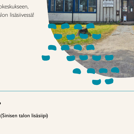
tokeskukseen,
lon lisäsiivessä!
o
inisen talon lisäsiipi)