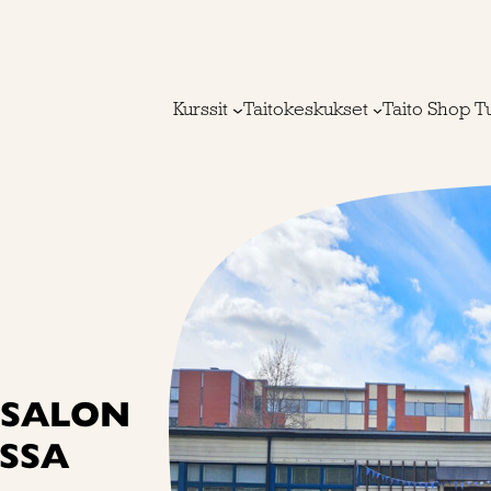
Kurssit
Taitokeskukset
Taito Shop T
 SALON
SSA