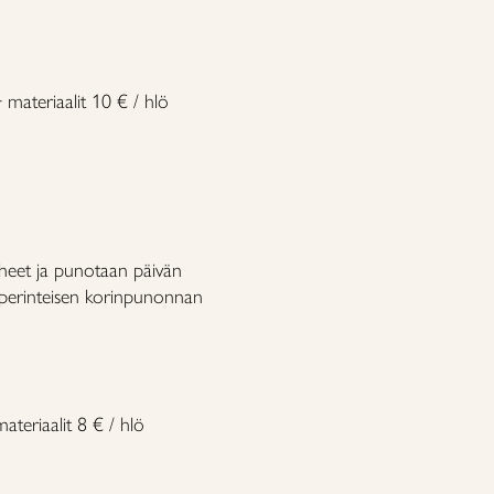
 materiaalit 10 € / hlö
eet ja punotaan päivän
n perinteisen korinpunonnan
ateriaalit 8 € / hlö