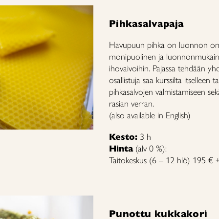
Pihkasalvapaja
Havupuun pihka on luonnon oma
monipuolinen ja luonnonmukainen 
ihovaivoihin. Pajassa tehdään yhd
osallistuja saa kurssilta itselleen 
pihkasalvojen valmistamiseen sek
rasian verran.
(also available in English)
Kesto:
3 h
Hinta
(alv 0 %):
Taitokeskus (6 – 12 hlö) 195 € +
Punottu kukkakori