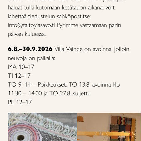
haluat tulla kutomaan kesätauon aikana, voit
lähettää tiedustelun sähköpostitse:
info@taitoylasavo.fi Pyrimme vastaamaan parin
päivän kuluessa.
6.8.–30.9.2026
Villa Vaihde on avoinna, jolloin
neuvoja on paikalla:
MA 10–17
TI 12–17
TO 9–14 – Poikkeukset: TO 13.8. avoinna klo
11.30 – 14.00 ja TO 27.8. suljettu
PE 12–17