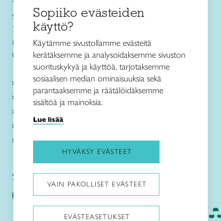
Taito Ylä-Savo ry
Sopiiko evästeiden
Savonkatu 38
käyttö?
74100 Iisalmi
info@taitoylasavo.fi
Käytämme sivustollamme evästeitä
kerätäksemme ja analysoidaksemme sivuston
0214766−3
suorituskykyä ja käyttöä, tarjotaksemme
sosiaalisen median ominaisuuksia sekä
Käsityökurssit
parantaaksemme ja räätälöidäksemme
Taitokeskus Villa Vaihde
sisältöä ja mainoksia.
Käsityökoulu
Lue lisää
AnnaQ ryijyjen tarina
Tietoa meistä
HYVÄKSY EVÄSTEET
Seuraa meitä somessa:
VAIN PAKOLLISET EVÄSTEET
EVÄSTEASETUKSET