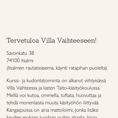
Tervetuloa Villa Vaihteeseen!
Savonkatu 38
74100 Iisalmi
(Iisalmen rautatieasema, käynti ratapihan puolelta).
Kurssi- ja kudontatoiminta on alkanut viihtyisässä
Villa Vaihteessa ja lasten Taito-käsityökoulussa.
Meillä voi kutoa, ommella, tuftata, huovuttaa ja
tehdä monenlaista muuta käsityöhön liittyvää.
Kangaspuissa on aina mattoloimi, jonka lisäksi
kauden mukaan luodaan puihin shaalia, liinaa,