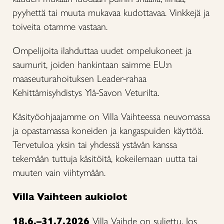
pyyhettä tai muuta mukavaa kudottavaa. Vinkkejä ja
toiveita otamme vastaan.
Ompelijoita ilahduttaa uudet ompelukoneet ja
saumurit, joiden hankintaan saimme EU:n
maaseuturahoituksen Leader-rahaa
Kehittämisyhdistys Ylä-Savon Veturilta.
Käsityöohjaajamme on Villa Vaihteessa neuvomassa
ja opastamassa koneiden ja kangaspuiden käyttöä.
Tervetuloa yksin tai yhdessä ystävän kanssa
tekemään tuttuja käsitöitä, kokeilemaan uutta tai
muuten vain viihtymään.
Villa Vaihteen aukiolot
18.6.–31.7.2026
Villa Vaihde on suljettu. Jos