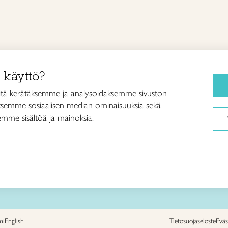
 käyttö?
Käsityökurssit
Ylä-Savo ry
tä kerätäksemme ja analysoidaksemme sivuston
katu 38
Taitokeskus Villa Vaihde
aksemme sosiaalisen median ominaisuuksia sekä
Iisalmi
Käsityökoulu
mme sisältöä ja mainoksia.
aitoylasavo.fi
AnnaQ ryijyjen tarina
766−3
Tietoa meistä
mi
English
Tietosuojaseloste
Eväs