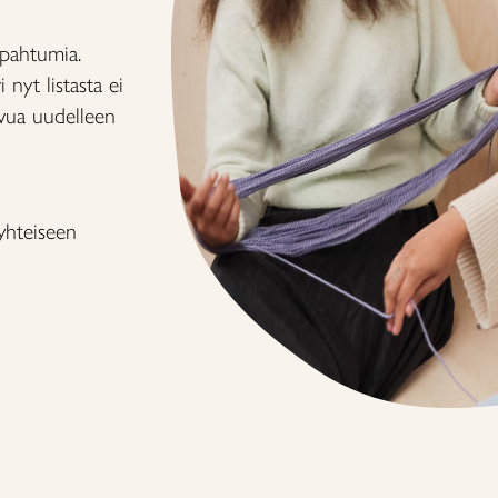
apahtumia.
 nyt listasta ei
ivua uudelleen
hteiseen