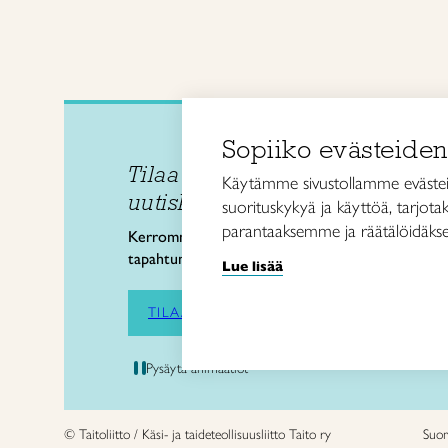
Sopiiko evästeiden
Tilaa Taito Ylä-Savon
Taito 
Käytämme sivustollamme evästei
uutiskirje
Savon
suorituskykyä ja käyttöä, tarjot
74100 
parantaaksemme ja räätälöidäkse
Kerromme tulevista
info@t
tapahtumistamme ja kursseista.
Lue lisää
0214
TILAA UUTISKIRJE
Pysäytä animaatiot
© Taitoliitto / Käsi- ja taideteollisuusliitto Taito ry
Suo