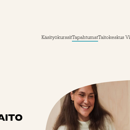
Käsityökurssit
Tapahtumat
Taitokeskus Vi
AITO