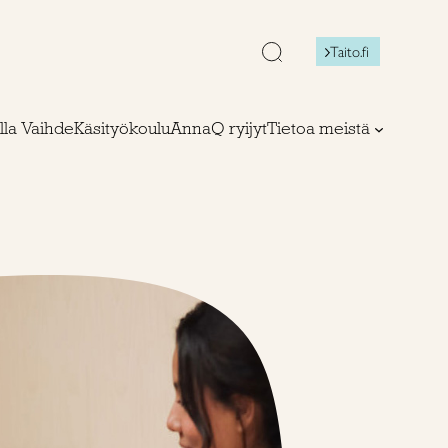
Taito.fi
lla Vaihde
Käsityökoulu
AnnaQ ryijyt
Tietoa meistä