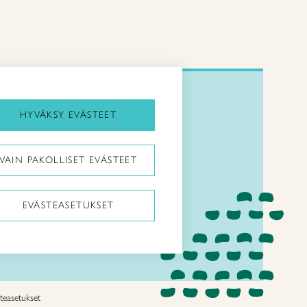
HYVÄKSY EVÄSTEET
Seuraa meitä somessa:
VAIN PAKOLLISET EVÄSTEET
EVÄSTEASETUKSET
teasetukset