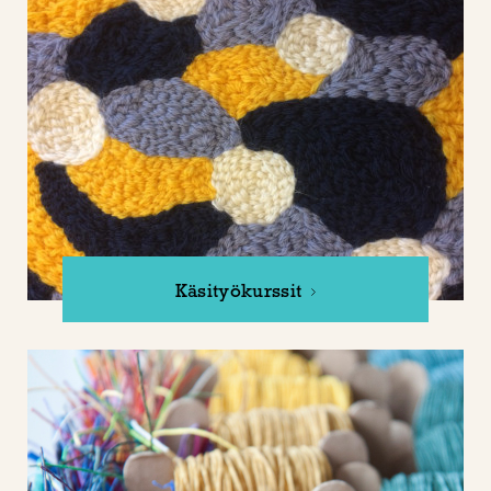
Käsityökurssit