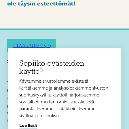
ole täysin esteettömät!
TILAA UUTISKIRJE
Sopiiko evästeiden
Saat kiinnostavimmat vinkit ja pysyt ajan tasalla!
käyttö?
Käytämme sivustollamme evästeitä
Taito Keski-Suomi ry
kerätäksemme ja analysoidaksemme sivuston
Kivääritehtaankatu 6, G-rappu
suorituskykyä ja käyttöä, tarjotaksemme
40100 JYVÄSKYLÄ
sosiaalisen median ominaisuuksia sekä
puh. 050 4130 993
parantaaksemme ja räätälöidäksemme
taito@taitokeskisuomi.fi
sisältöä ja mainoksia.
taito.fi/keskisuomi/
Lue lisää