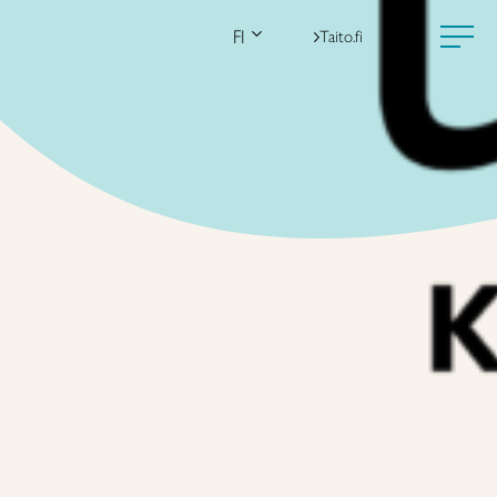
FI
Taito.fi