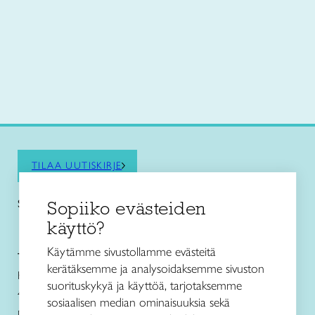
TILAA UUTISKIRJE
Saat kiinnostavimmat vinkit ja pysyt ajan tasalla!
Sopiiko evästeiden
käyttö?
Käytämme sivustollamme evästeitä
Taito Keski-Suomi ry
kerätäksemme ja analysoidaksemme sivuston
Kivääritehtaankatu 6, G-rappu
suorituskykyä ja käyttöä, tarjotaksemme
40100 JYVÄSKYLÄ
sosiaalisen median ominaisuuksia sekä
puh. 050 4130 993