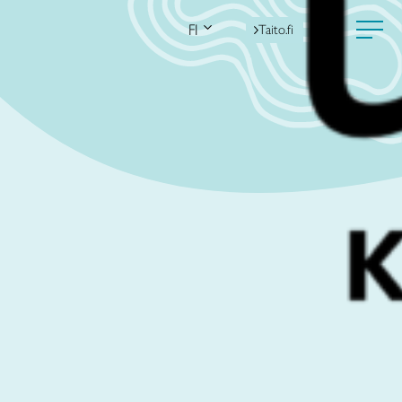
FI
Taito.fi