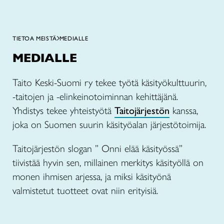
TIETOA MEISTÄ
MEDIALLE
MEDIALLE
Taito Keski-Suomi ry tekee työtä käsityökulttuurin,
-taitojen ja -elinkeinotoiminnan kehittäjänä.
Yhdistys tekee yhteistyötä
Taitojärjestön
kanssa,
joka on Suomen suurin käsityöalan järjestötoimija.
Taitojärjestön slogan ” Onni elää käsityössä”
tiivistää hyvin sen, millainen merkitys käsityöllä on
monen ihmisen arjessa, ja miksi käsityönä
valmistetut tuotteet ovat niin erityisiä.