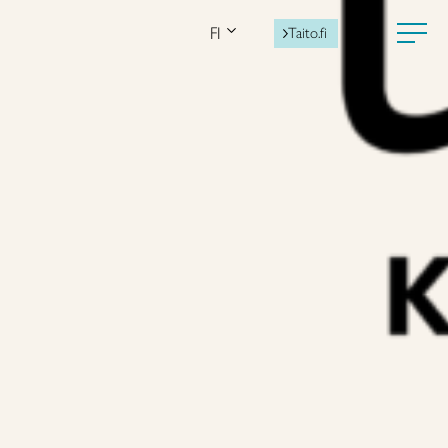
FI
Taito.fi