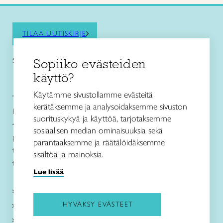
TILAA UUTISKIRJE
Saat kiinnostavimmat vinkit ja pysyt ajan tasalla!
Sopiiko evästeiden
käyttö?
Käytämme sivustollamme evästeitä
Taito Keski-Suomi ry
kerätäksemme ja analysoidaksemme sivuston
Kivääritehtaankatu 6, G-rappu
suorituskykyä ja käyttöä, tarjotaksemme
40100 JYVÄSKYLÄ
sosiaalisen median ominaisuuksia sekä
puh. 050 4130 993
parantaaksemme ja räätälöidäksemme
taito@taitokeskisuomi.fi
sisältöä ja mainoksia.
taito.fi/keskisuomi/
Lue lisää
Taito Keski-Suomi
HYVÄKSY EVÄSTEET
Toimintamme
Ajankohtaista