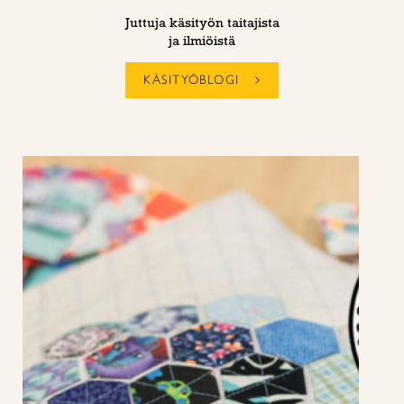
Juttuja käsityön taitajista
ja ilmiöistä
KÄSITYÖBLOGI