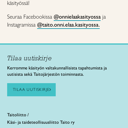
käsityössä!
Seuraa Facebookissa
@onnielaakasityossa
ja
Instagramissa
@taito.onni.elaa.kasityossa.
Tilaa uutiskirje
Kerromme käsityön valtakunnallisista tapahtumista ja
uutisista sekä Taitojärjestön toiminnasta.
TILAA UUTISKIRJE
Taitoliitto /
Käsi- ja taideteollisuusliitto Taito ry