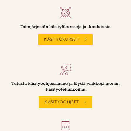
Taitojärjestön käsityökursseja ja -koulutusta
KÄSITYÖKURSSIT
Tutustu käsityöohjeisiimme ja löydä vinkkejä moniin
käsityötekniikoihin
KÄSITYÖOHJEET