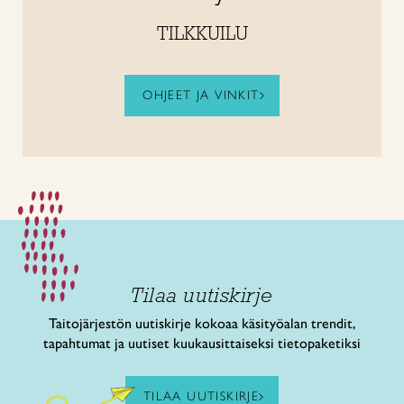
TILKKUILU
OHJEET JA VINKIT
Tilaa uutiskirje
Taitojärjestön uutiskirje kokoaa käsityöalan trendit,
tapahtumat ja uutiset kuukausittaiseksi tietopaketiksi
TILAA UUTISKIRJE