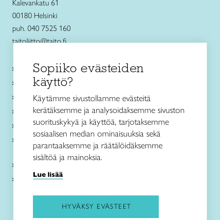
Kalevankatu 61
00180 Helsinki
puh. 040 7525 160
taitoliitto@taito.fi
Sopiiko evästeiden
Käsityökurssit ja koulutus
käyttö?
Ajankohtaista
Käsityöohjeet
Käytämme sivustollamme evästeitä
kerätäksemme ja analysoidaksemme sivuston
Me olemme Taito
suorituskykyä ja käyttöä, tarjotaksemme
Paikallinen toiminta
sosiaalisen median ominaisuuksia sekä
Verkkokaupat
parantaaksemme ja räätälöidäksemme
sisältöä ja mainoksia.
Kirjaudu Arviin
Lue lisää
Kirjaudu Taitocampukseen
HYVÄKSY EVÄSTEET