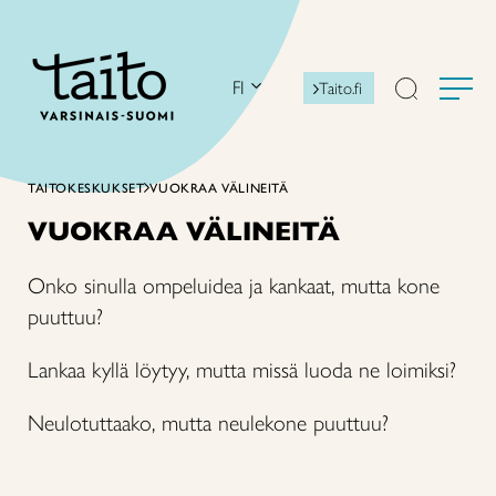
Siirry
sisältöön
FI
Taito.fi
TAITOKESKUKSET
VUOKRAA VÄLINEITÄ
VUOKRAA VÄLINEITÄ
Onko sinulla ompeluidea ja kankaat, mutta kone
puuttuu?
Lankaa kyllä löytyy, mutta missä luoda ne loimiksi?
Neulotuttaako, mutta neulekone puuttuu?