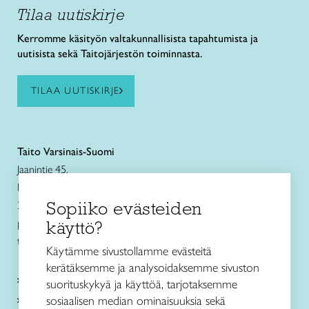
Tilaa uutiskirje
Kerromme käsityön valtakunnallisista tapahtumista ja
uutisista sekä Taitojärjestön toiminnasta.
TILAA UUTISKIRJE
Taito Varsinais-Suomi
Jaanintie 45,
Kuralan Kylämäen Verstas
Sopiiko evästeiden
20540 Turku
puh. 040 849 9642
käyttö?
turku@taitovarsinaissuomi.fi
Käytämme sivustollamme evästeitä
kerätäksemme ja analysoidaksemme sivuston
Kurssit
suorituskykyä ja käyttöä, tarjotaksemme
Taitokeskukset
sosiaalisen median ominaisuuksia sekä