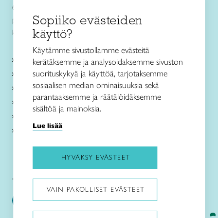
67100 Kokkola
Sopiiko evästeiden
puh. +358 44 3363500
käyttö?
kokkola@taitokeskipohjanmaa.fi
Käytämme sivustollamme evästeitä
Kurssit ja leirit
kerätäksemme ja analysoidaksemme sivuston
suorituskykyä ja käyttöä, tarjotaksemme
Koulutus ja muu toiminta
sosiaalisen median ominaisuuksia sekä
Ajankohtaista
parantaaksemme ja räätälöidäksemme
Toimipaikat
sisältöä ja mainoksia.
Meistä
Lue lisää
Verkkokauppa
HYVÄKSY EVÄSTEET
Taito Keski-Pohjanmaa:
VAIN PAKOLLISET EVÄSTEET