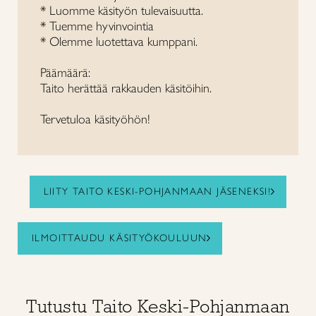
* Luomme käsityön tulevaisuutta.
* Tuemme hyvinvointia
* Olemme luotettava kumppani.
Päämäärä:
Taito herättää rakkauden käsitöihin.
Tervetuloa käsityöhön!
LIITY TAITO KESKI-POHJANMAAN JÄSENEKSI!
ILMOITTAUDU KÄSITYÖKOULUUN
Tutustu Taito Keski-Pohjanmaan