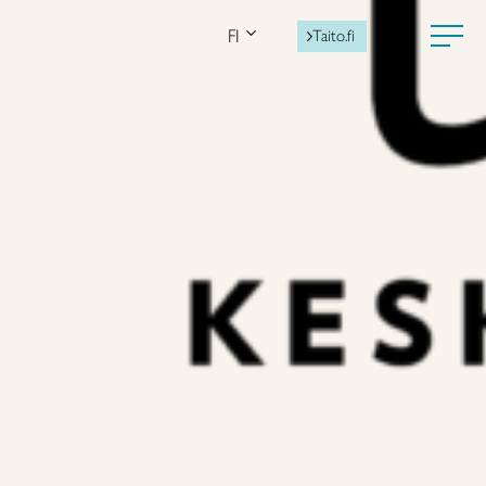
FI
Taito.fi