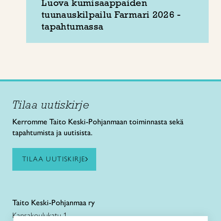
Luova kumisaappaiden
tuunauskilpailu Farmari 2026 -
tapahtumassa
Tilaa uutiskirje
Kerromme Taito Keski-Pohjanmaan toiminnasta sekä
tapahtumista ja uutisista.
TILAA UUTISKIRJE
Taito Keski-Pohjanmaa ry
Kansakoulukatu 1