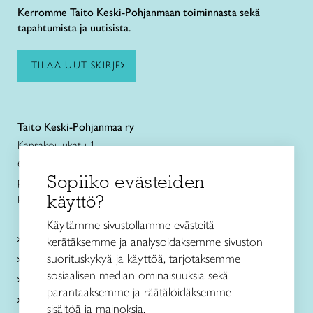
Kerromme Taito Keski-Pohjanmaan toiminnasta sekä
tapahtumista ja uutisista.
TILAA UUTISKIRJE
Taito Keski-Pohjanmaa ry
Kansakoulukatu 1
67100 Kokkola
Sopiiko evästeiden
puh. +358 44 3363500
käyttö?
kokkola@taitokeskipohjanmaa.fi
Käytämme sivustollamme evästeitä
Kurssit ja leirit
kerätäksemme ja analysoidaksemme sivuston
suorituskykyä ja käyttöä, tarjotaksemme
Koulutus ja muu toiminta
sosiaalisen median ominaisuuksia sekä
Ajankohtaista
parantaaksemme ja räätälöidäksemme
Toimipaikat
sisältöä ja mainoksia.