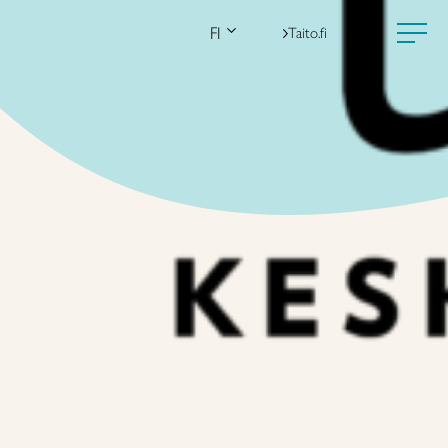
FI
Taito.fi