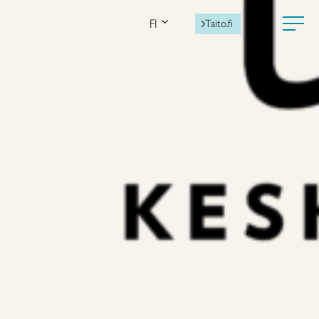
FI
Taito.fi