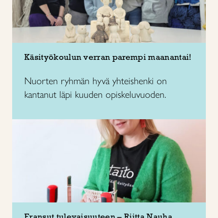
Käsityökoulun verran parempi maanantai!
Nuorten ryhmän hyvä yhteishenki on
kantanut läpi kuuden opiskeluvuoden.
Fransut tulevaisuuteen – Riitta Nauha