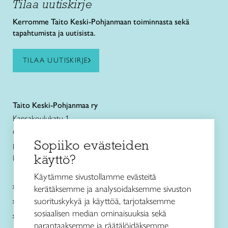
Tilaa uutiskirje
Kerromme Taito Keski-Pohjanmaan toiminnasta sekä
tapahtumista ja uutisista.
TILAA UUTISKIRJE
Taito Keski-Pohjanmaa ry
Kansakoulukatu 1
67100 Kokkola
Sopiiko evästeiden
puh. +358 44 3363500
käyttö?
kokkola@taitokeskipohjanmaa.fi
Käytämme sivustollamme evästeitä
Kurssit ja leirit
kerätäksemme ja analysoidaksemme sivuston
suorituskykyä ja käyttöä, tarjotaksemme
Koulutus ja muu toiminta
sosiaalisen median ominaisuuksia sekä
Ajankohtaista
parantaaksemme ja räätälöidäksemme