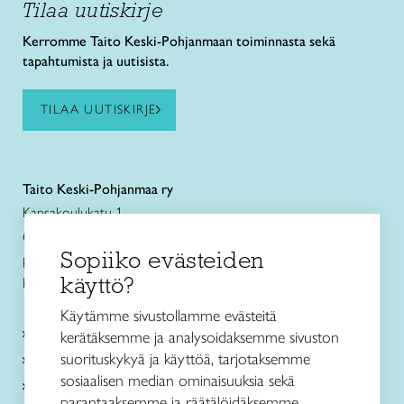
Tilaa uutiskirje
Kerromme Taito Keski-Pohjanmaan toiminnasta sekä
tapahtumista ja uutisista.
TILAA UUTISKIRJE
Taito Keski-Pohjanmaa ry
Kansakoulukatu 1
67100 Kokkola
Sopiiko evästeiden
puh. +358 44 3363500
käyttö?
kokkola@taitokeskipohjanmaa.fi
Käytämme sivustollamme evästeitä
Kurssit ja leirit
kerätäksemme ja analysoidaksemme sivuston
suorituskykyä ja käyttöä, tarjotaksemme
Koulutus ja muu toiminta
sosiaalisen median ominaisuuksia sekä
Ajankohtaista
parantaaksemme ja räätälöidäksemme