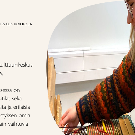
KESKUS KOKKOLA
ulttuurikeskus
a,
ksessa on
tilat sekä
a ja erilaisia
distyksen omia
ain vaihtuvia