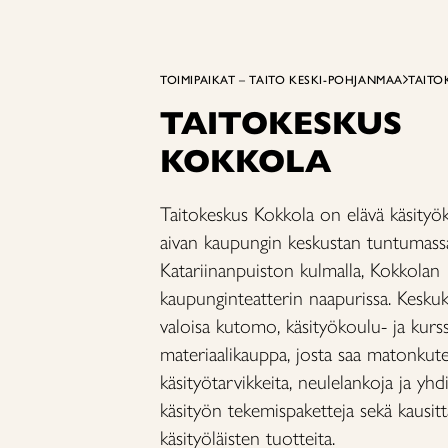
TOIMIPAIKAT – TAITO KESKI-POHJANMAA
TAITO
TAITOKESKUS
KOKKOLA
Taitokeskus Kokkola on elävä käsityök
aivan kaupungin keskustan tuntumass
Katariinanpuiston kulmalla, Kokkolan
kaupunginteatterin naapurissa. Kesku
valoisa kutomo, käsityökoulu- ja kurssi
materiaalikauppa, josta saa matonkuteit
käsityötarvikkeita, neulelankoja ja yh
käsityön tekemispaketteja sekä kausitt
käsityöläisten tuotteita.