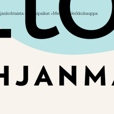
jankohtaista
Toimipaikat
Meistä
Verkkokauppa