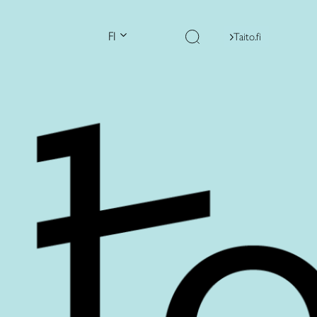
FI
Taito.fi