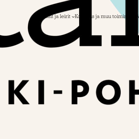
Kurssit ja leirit
Koulutus ja muu toiminta
A