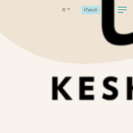
FI
Taito.fi