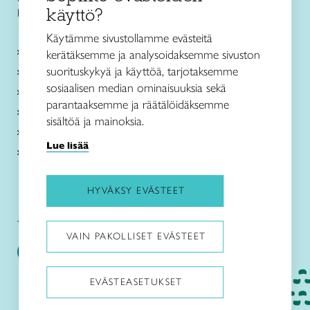
käyttö?
kokkola@taitokeskipohjanmaa.fi
Käytämme sivustollamme evästeitä
Kurssit ja leirit
kerätäksemme ja analysoidaksemme sivuston
suorituskykyä ja käyttöä, tarjotaksemme
Koulutus ja muu toiminta
sosiaalisen median ominaisuuksia sekä
Ajankohtaista
parantaaksemme ja räätälöidäksemme
Toimipaikat
sisältöä ja mainoksia.
Meistä
Lue lisää
Verkkokauppa
HYVÄKSY EVÄSTEET
Taito Keski-Pohjanmaa:
VAIN PAKOLLISET EVÄSTEET
EVÄSTEASETUKSET
Pysäytä animaatiot