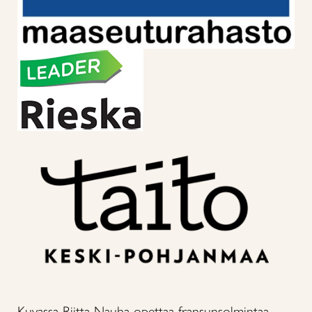
Kuvassa Riitta Nauha opettaa fransunsolmintaa.