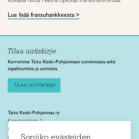
Lue lisää fransuhankkeesta >
Tilaa uutiskirje
Kerromme Taito Keski-Pohjanmaan toiminnasta sekä
tapahtumista ja uutisista.
TILAA UUTISKIRJE
Taito Keski-Pohjanmaa ry
Kansakoulukatu 1
67100 Kokkola
Sopiiko evästeiden
puh. +358 44 3363500