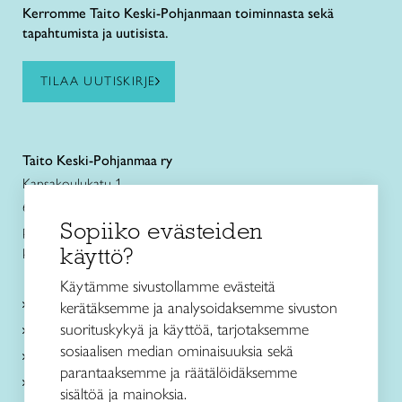
Kerromme Taito Keski-Pohjanmaan toiminnasta sekä
tapahtumista ja uutisista.
TILAA UUTISKIRJE
Taito Keski-Pohjanmaa ry
Kansakoulukatu 1
67100 Kokkola
Sopiiko evästeiden
puh. +358 44 3363500
käyttö?
kokkola@taitokeskipohjanmaa.fi
Käytämme sivustollamme evästeitä
Kurssit ja leirit
kerätäksemme ja analysoidaksemme sivuston
suorituskykyä ja käyttöä, tarjotaksemme
Koulutus ja muu toiminta
sosiaalisen median ominaisuuksia sekä
Ajankohtaista
parantaaksemme ja räätälöidäksemme
Toimipaikat
sisältöä ja mainoksia.