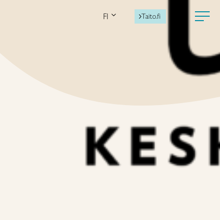
FI
Taito.fi