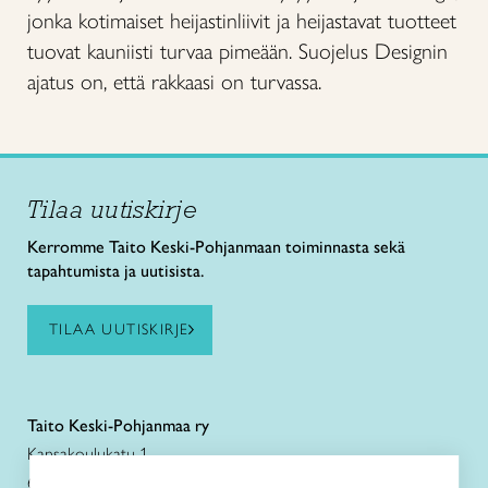
jonka kotimaiset heijastinliivit ja heijastavat tuotteet
tuovat kauniisti turvaa pimeään. Suojelus Designin
ajatus on, että rakkaasi on turvassa.
Tilaa uutiskirje
Kerromme Taito Keski-Pohjanmaan toiminnasta sekä
tapahtumista ja uutisista.
TILAA UUTISKIRJE
Taito Keski-Pohjanmaa ry
Kansakoulukatu 1
67100 Kokkola