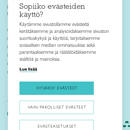
Sopiiko evästeiden
puh. +358 44 3363500
käyttö?
kokkola@taitokeskipohjanmaa.fi
Käytämme sivustollamme evästeitä
Kurssit ja leirit
kerätäksemme ja analysoidaksemme sivuston
suorituskykyä ja käyttöä, tarjotaksemme
Koulutus ja muu toiminta
sosiaalisen median ominaisuuksia sekä
Ajankohtaista
parantaaksemme ja räätälöidäksemme
Toimipaikat
sisältöä ja mainoksia.
Meistä
Lue lisää
Verkkokauppa
HYVÄKSY EVÄSTEET
Taito Keski-Pohjanmaa:
VAIN PAKOLLISET EVÄSTEET
EVÄSTEASETUKSET
Pysäytä animaatiot