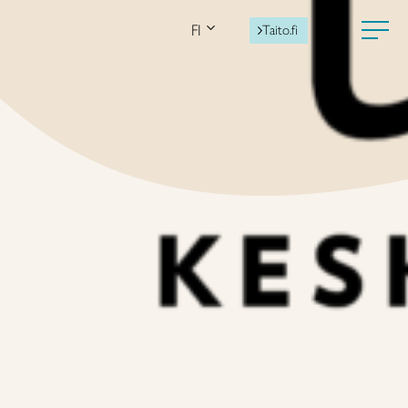
FI
Taito.fi