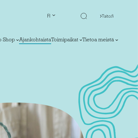
FI
Taito.fi
to Shop
Ajankohtaista
Toimipaikat
Tietoa meistä