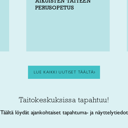
AIKUISTEN TAITEEN
PERUSOPETUS
LUE KAIKKI UUTISET TÄÄLTÄ
Taitokeskuksissa tapahtuu!
Täältä löydät ajankohtaiset tapahtuma- ja näyttelytiedot