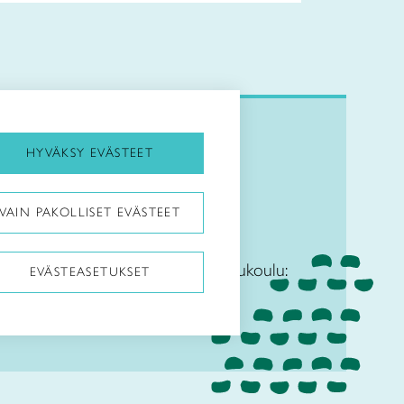
HYVÄKSY EVÄSTEET
Taito Etelä-Suomi:
VAIN PAKOLLISET EVÄSTEET
Taito Käsityö- ja muotoilukoulu:
EVÄSTEASETUKSET