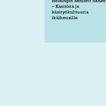
Helsingin Seniorit hanke
– Käsitöitä ja
käsityökulttuuria
ikäihmisille