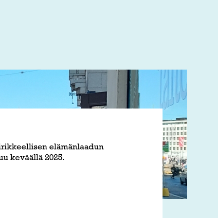
irikkeellisen elämänlaadun
uu keväällä 2025.