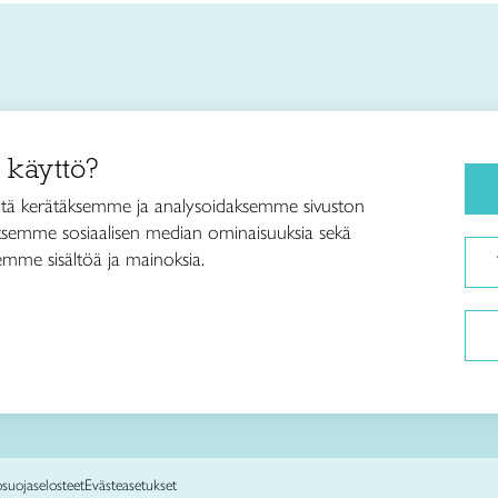
 käyttö?
Kurssit ja leirit
 Etelä-Suomi ry
tä kerätäksemme ja analysoidaksemme sivuston
splanadi 4
Kankaankudonta
aksemme sosiaalisen median ominaisuuksia sekä
Helsinki
mme sisältöä ja mainoksia.
Käsityö- ja muotoilukoulu
aitoetelasuomi.fi
Taito Shop
0 3508470
Ajankohtaista
Toimipaikat
Tietoa meistä
osuojaselosteet
Evästeasetukset