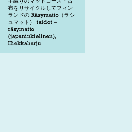
手織りのマットコース・古
布をリサイクルしてフィン
ランドの Räsymatto（ラシ
ュマット） taidot –
räsymatto
(japaninkielinen),
Hiekkaharju