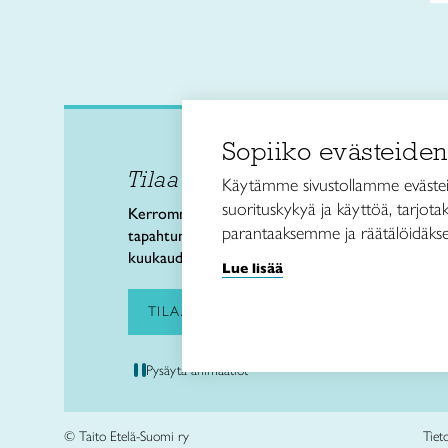
Sopiiko evästeiden
Tilaa uutiskirje
Taito
Käytämme sivustollamme evästei
Eteläe
suorituskykyä ja käyttöä, tarjot
Kerromme taitokeskusten
00130 
parantaaksemme ja räätälöidäkse
tapahtumista ja uutisista kerran
info@t
kuukaudessa.
Lue lisää
p. 05
TILAA UUTISKIRJE
Pysäytä animaatiot
© Taito Etelä-Suomi ry
Tiet