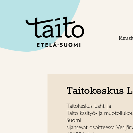
Siirry
sisältöön
Kurssit
Taitokeskus L
Taitokeskus Lahti ja
Taito käsityö- ja muotoilukou
Suomi
sijaitsevat osoitteessa Vesijä