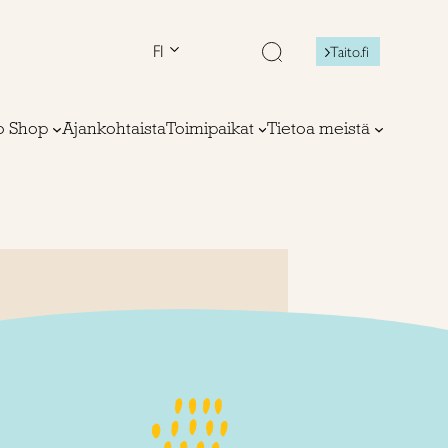
FI
Taito.fi
to Shop
Ajankohtaista
Toimipaikat
Tietoa meistä