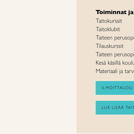
Toiminnat ja
Taitokurssit
Taitoklubit
Taiteen perusop
Tilauskurssit
Taiteen perusop
Kesä käsillä koulu
Materiaali ja tar
ILMOITTAUDU 
LUE LISÄÄ TA