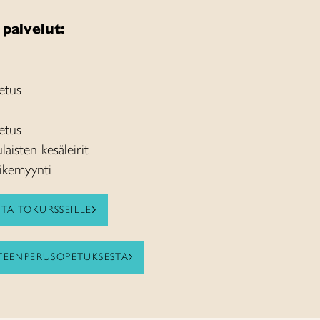
 palvelut:
etus
etus
laisten kesäleirit
vikemyynti
TAITOKURSSEILLE
ITEENPERUSOPETUKSESTA