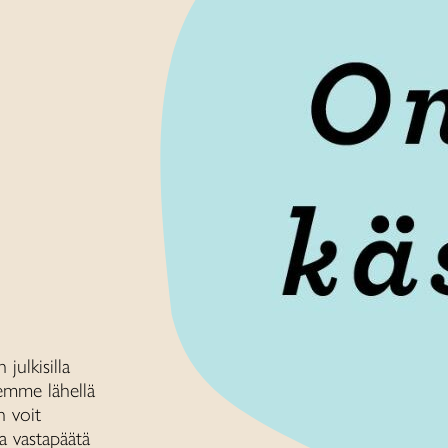
julkisilla
tsemme lähellä
 voit
a vastapäätä