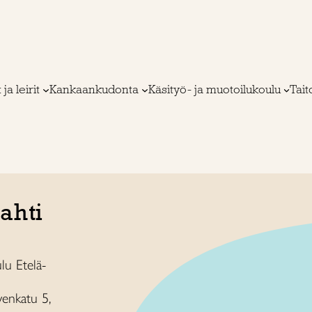
 ja leirit
Kankaankudonta
Käsityö- ja muotoilukoulu
Tai
ahti
lu Etelä-
rvenkatu 5,