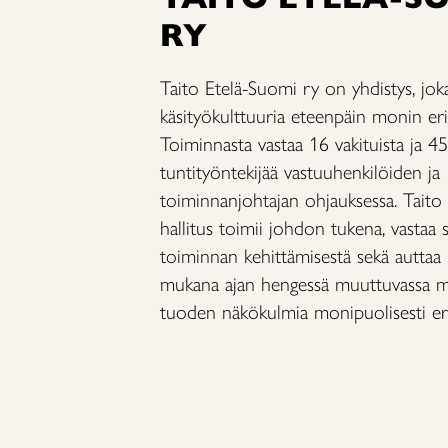
RY
Taito Etelä-Suomi ry on yhdistys, jok
käsityökulttuuria eteenpäin monin eri
Toiminnasta vastaa 16 vakituista ja 45
tuntityöntekijää vastuuhenkilöiden ja
toiminnanjohtajan ohjauksessa. Tait
hallitus toimii johdon tukena, vastaa s
toiminnan kehittämisestä sekä autta
mukana ajan hengessä muuttuvassa m
tuoden näkökulmia monipuolisesti eri 