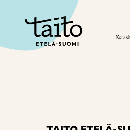
Siirry
sisältöön
Kurssit
TAITO ETELÄ-S