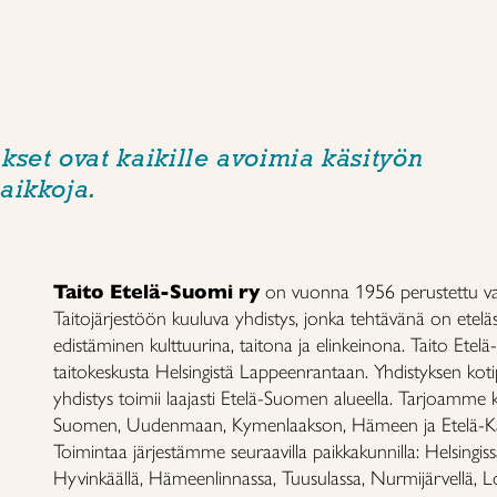
kset ovat kaikille avoimia käsityön
aikkoja.
Taito Etelä-Suomi ry
on vuonna 1956 perustettu val
Taitojärjestöön kuuluva yhdistys, jonka tehtävänä on etel
edistäminen kulttuurina, taitona ja elinkeinona. Taito Ete
taitokeskusta Helsingistä Lappeenrantaan. Yhdistyksen koti
yhdistys toimii laajasti Etelä-Suomen alueella. Tarjoamme k
Suomen, Uudenmaan, Kymenlaakson, Hämeen ja Etelä-Karja
Toimintaa järjestämme seuraavilla paikkakunnilla: Helsingiss
Hyvinkäällä, Hämeenlinnassa, Tuusulassa, Nurmijärvellä, Lo