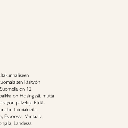
takunnalliseen
äsuomalaisen käsityön
lä-Suomella on 12
paikka on Helsingissä, mutta
äsityön palveluja Etelä-
lan toimialueilla.
ä, Espoossa, Vantaalla,
hjalla, Lahdessa,