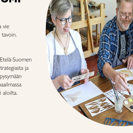
a vie
 tavoin.
o Etelä-Suomen
trategiasta ja
a pysymään
aailmassa
aloilta.