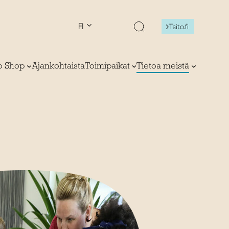
FI
Taito.fi
to Shop
Ajankohtaista
Toimipaikat
Tietoa meistä