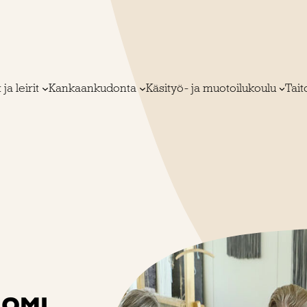
 ja leirit
Kankaankudonta
Käsityö- ja muotoilukoulu
Tai
UOMI