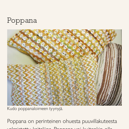
Poppana
Kudo poppanaloimeen tyynyjä.
Poppana on perinteinen ohuesta puuvillakuteesta
valmistettu kaitaliina. Poppana voi kuitenkin olla