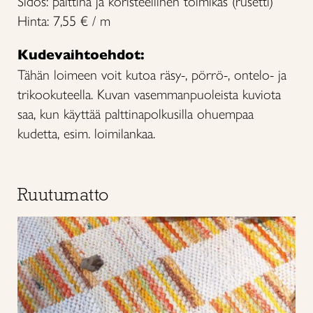
Sidos: palttina ja koristeellinen toimikas (rusetti)
Hinta: 7,55 € / m
Kudevaihtoehdot:
Tähän loimeen voit kutoa räsy-, pörrö-, ontelo- ja
trikookuteella. Kuvan vasemmanpuoleista kuviota
saa, kun käyttää palttinapolkusilla ohuempaa
kudetta, esim. loimilankaa.
Ruutumatto