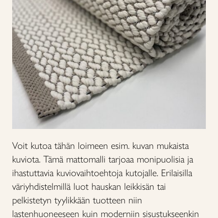
Voit kutoa tähän loimeen esim. kuvan mukaista
kuviota. Tämä mattomalli tarjoaa monipuolisia ja
ihastuttavia kuviovaihtoehtoja kutojalle. Erilaisilla
väriyhdistelmillä luot hauskan leikkisän tai
pelkistetyn tyylikkään tuotteen niin
lastenhuoneeseen kuin moderniin sisustukseenkin