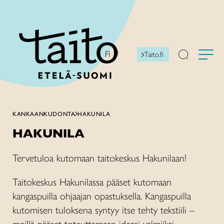
Siirry
sisältöön
FI
Taito.fi
KANKAANKUDONTA
HAKUNILA
HAKUNILA
Tervetuloa kutomaan taitokeskus Hakunilaan!
Taitokeskus Hakunilassa pääset kutomaan
kangaspuilla ohjaajan opastuksella. Kangaspuilla
kutomisen tuloksena syntyy itse tehty tekstiili –