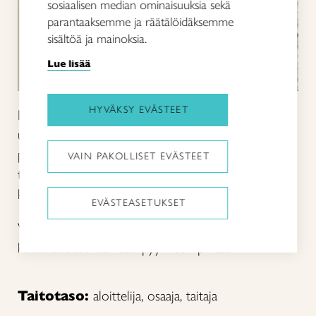
sosiaalisen median ominaisuuksia sekä
parantaaksemme ja räätälöidäksemme
sisältöä ja mainoksia.
Lue lisää
HYVÄKSY EVÄSTEET
Itse kudottuun pyyhkeeseen on ihana kietoutua
uimareissun tai saunahetken jälkeen. Pellavainen
pyyhe paranee ja pehmenee käytössä. Vohvelisidos
VAIN PAKOLLISET EVÄSTEET
tekee pyyhkeen pinnasta muhkean ja
kolmiulotteisen.
EVÄSTEASETUKSET
Vohvelipyyhkeeseen voit jälkikäteen pujotella
kuvioita elävöittämään pyyhkeen pintaa.
Taitotaso:
aloittelija, osaaja, taitaja