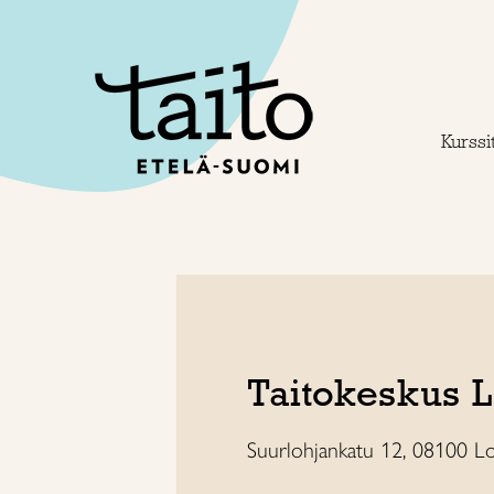
Siirry
sisältöön
Kurssit
Taitokeskus 
Suurlohjankatu 12, 08100 Lo