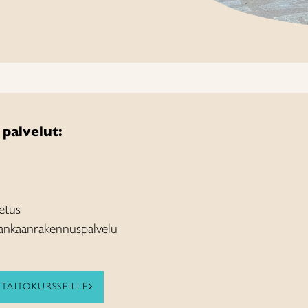
 palvelut:
etus
kankaanrakennuspalvelu
TAITOKURSSEILLE