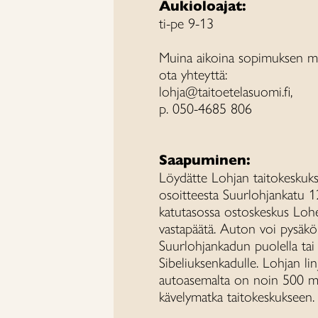
Aukioloajat:
ti-pe 9-13
Muina aikoina sopimuksen m
ota yhteyttä:
lohja@taitoetelasuomi.fi,
p. 050-4685 806
Saapuminen:
Löydätte Lohjan taitokeskuk
osoitteesta Suurlohjankatu 1
katutasossa ostoskeskus Loh
vastapäätä. Auton voi pysäkö
Suurlohjankadun puolella tai
Sibeliuksenkadulle. Lohjan lin
autoasemalta on noin 500 
kävelymatka taitokeskukseen.