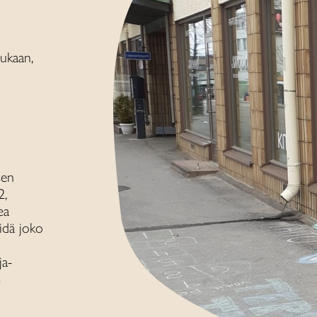
ukaan,
sen
2,
ea
idä joko
ja-
m