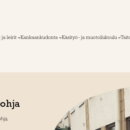
 ja leirit
Kankaankudonta
Käsityö- ja muotoilukoulu
Tai
Lohja
hja.