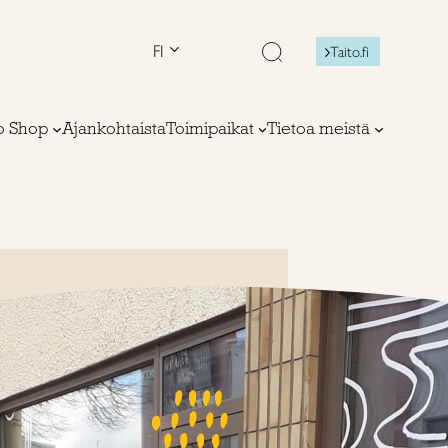
FI
Taito.fi
to Shop
Ajankohtaista
Toimipaikat
Tietoa meistä