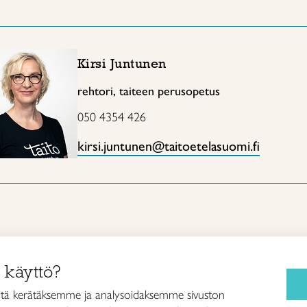
Kirsi Juntunen
rehtori, taiteen perusopetus
050 4354 426
kirsi.juntunen@taitoetelasuomi.fi
 käyttö?
Kurssit ja leirit
 Etelä-Suomi ry
tä kerätäksemme ja analysoidaksemme sivuston