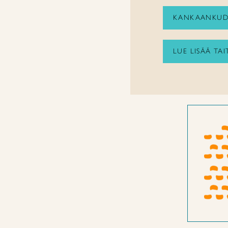
KANKAANKUD
LUE LISÄÄ TA