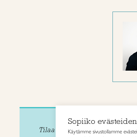
Sopiiko evästeiden
Tilaa uutiskirje
Taito
Käytämme sivustollamme evästei