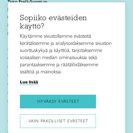
Taito Etelä-Suomi ry
Eteläesplanadi 4
Sopiiko evästeiden
00130 Helsinki
käyttö?
info@taitoetelasuomi.fi
p. 050 3508470
Käytämme sivustollamme evästeitä
kerätäksemme ja analysoidaksemme sivuston
Kurssit ja leirit
suorituskykyä ja käyttöä, tarjotaksemme
sosiaalisen median ominaisuuksia sekä
Kankaankudonta
parantaaksemme ja räätälöidäksemme
Käsityö- ja muotoilukoulu
sisältöä ja mainoksia.
Taito Shop
Lue lisää
Ajankohtaista
Toimipaikat
Tietoa meistä
HYVÄKSY EVÄSTEET
VAIN PAKOLLISET EVÄSTEET
Taito Etelä-Suomi:
Taito Käsityö- ja muotoilukoulu: