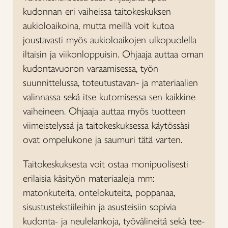
kudonnan eri vaiheissa taitokeskuksen
aukioloaikoina, mutta meillä voit kutoa
joustavasti myös aukioloaikojen ulkopuolella
iltaisin ja viikonloppuisin. Ohjaaja auttaa oman
kudontavuoron varaamisessa, työn
suunnittelussa, toteutustavan- ja materiaalien
valinnassa sekä itse kutomisessa sen kaikkine
vaiheineen. Ohjaaja auttaa myös tuotteen
viimeistelyssä ja taitokeskuksessa käytössäsi
ovat ompelukone ja saumuri tätä varten.
Taitokeskuksesta voit ostaa monipuolisesti
erilaisia käsityön materiaaleja mm:
matonkuteita, ontelokuteita, poppanaa,
sisustustekstiileihin ja asusteisiin sopivia
kudonta- ja neulelankoja, työvälineitä sekä tee-