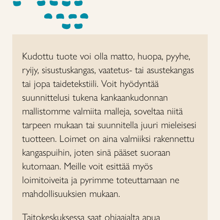
Kudottu tuote voi olla matto, huopa, pyyhe,
ryijy, sisustuskangas, vaatetus- tai asustekangas
tai jopa taidetekstiili. Voit hyödyntää
suunnittelusi tukena kankaankudonnan
mallistomme valmiita malleja, soveltaa niitä
tarpeen mukaan tai suunnitella juuri mieleisesi
tuotteen. Loimet on aina valmiiksi rakennettu
kangaspuihin, joten sinä pääset suoraan
kutomaan. Meille voit esittää myös
loimitoiveita ja pyrimme toteuttamaan ne
mahdollisuuksien mukaan.
Taitokeskuksessa saat ohjaajalta apua