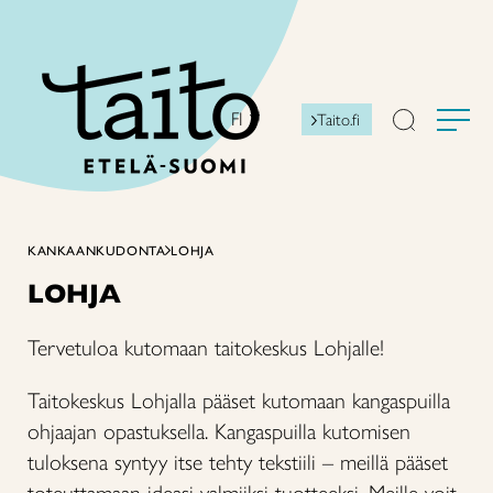
Siirry
sisältöön
FI
Taito.fi
KANKAANKUDONTA
LOHJA
LOHJA
Tervetuloa kutomaan taitokeskus Lohjalle!
Taitokeskus Lohjalla pääset kutomaan kangaspuilla
ohjaajan opastuksella. Kangaspuilla kutomisen
tuloksena syntyy itse tehty tekstiili – meillä pääset