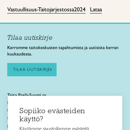
Vastuullisuus-Taitojarjestossa2024
Lataa
Tilaa uutiskirje
Kerromme taitokeskusten tapahtumista ja uutisista kerran
kuukaudessa.
TILAA UUTISKIRJE
Taito Etelä-Suomi ry
Eteläesplanadi 4
Sopiiko evästeiden
00130 Helsinki
käyttö?
info@taitoetelasuomi.fi
p. 050 3508470
Käytämme sivustollamme evästeitä