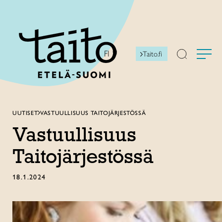
Siirry
sisältöön
FI
Taito.fi
UUTISET
VASTUULLISUUS TAITOJÄRJESTÖSSÄ
Vastuullisuus
Taitojärjestössä
18.1.2024