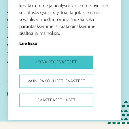
kerätäksemme ja analysoidaksemme sivuston
Kurssit ja leirit
suorituskykyä ja käyttöä, tarjotaksemme
sosiaalisen median ominaisuuksia sekä
Kankaankudonta
parantaaksemme ja räätälöidäksemme
Käsityö- ja muotoilukoulu
sisältöä ja mainoksia.
Taito Shop
Lue lisää
Ajankohtaista
Toimipaikat
Tietoa meistä
HYVÄKSY EVÄSTEET
VAIN PAKOLLISET EVÄSTEET
Taito Etelä-Suomi:
Taito Käsityö- ja muotoilukoulu:
EVÄSTEASETUKSET
Pysäytä animaatiot