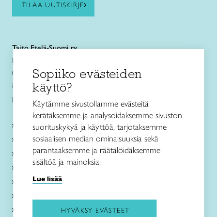
TILAA UUTISKIRJE
Taito Etelä-Suomi ry
Eteläesplanadi 4
Sopiiko evästeiden
00130 Helsinki
käyttö?
info@taitoetelasuomi.fi
p. 050 3508470
Käytämme sivustollamme evästeitä
kerätäksemme ja analysoidaksemme sivuston
Kurssit ja leirit
suorituskykyä ja käyttöä, tarjotaksemme
sosiaalisen median ominaisuuksia sekä
Kankaankudonta
parantaaksemme ja räätälöidäksemme
Käsityö- ja muotoilukoulu
sisältöä ja mainoksia.
Taito Shop
Lue lisää
Ajankohtaista
Toimipaikat
Tietoa meistä
HYVÄKSY EVÄSTEET