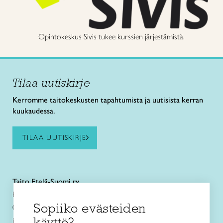
Opintokeskus Sivis tukee kurssien järjestämistä.
Tilaa uutiskirje
Kerromme taitokeskusten tapahtumista ja uutisista kerran
kuukaudessa.
TILAA UUTISKIRJE
Taito Etelä-Suomi ry
Eteläesplanadi 4
Sopiiko evästeiden
00130 Helsinki
käyttö?
info@taitoetelasuomi.fi