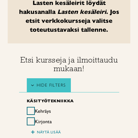
Lasten kesäleirit löydät
hakusanalla
Lasten kesäleiri
.
Jos
etsit verkkokursseja valitse
toteutustavaksi tallenne.
Etsi kursseja ja ilmoittaudu
mukaan!
HIDE FILTERS
KÄSITYÖTEKNIIKKA
Kehräys
Kirjonta
+
NÄYTÄ LISÄÄ