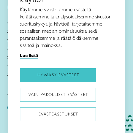
p. 050 3508470
Käytämme sivustollamme evästeitä
kerätäksemme ja analysoidaksemme sivuston
Kurssit ja leirit
suorituskykyä ja käyttöä, tarjotaksemme
sosiaalisen median ominaisuuksia sekä
Kankaankudonta
parantaaksemme ja räätälöidäksemme
Käsityö- ja muotoilukoulu
sisältöä ja mainoksia.
Taito Shop
Lue lisää
Ajankohtaista
Toimipaikat
Tietoa meistä
HYVÄKSY EVÄSTEET
VAIN PAKOLLISET EVÄSTEET
Taito Etelä-Suomi:
Taito Käsityö- ja muotoilukoulu:
EVÄSTEASETUKSET
Pysäytä animaatiot