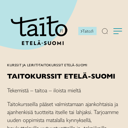
Siirry
sisältöön
FI
Taito.fi
KURSSIT JA LEIRIT
TAITOKURSSIT ETELÄ-SUOMI
TAITOKURSSIT ETELÄ-SUOMI
Tekemistä – taitoa – iloista mieltä
Taitokursseilla pääset valmistamaan ajankohtaisia ja
ajanhenkisiä tuotteita itselle tai lahjaksi. Tarjoamme
uuden oppimista matalalla kynnyksellä,