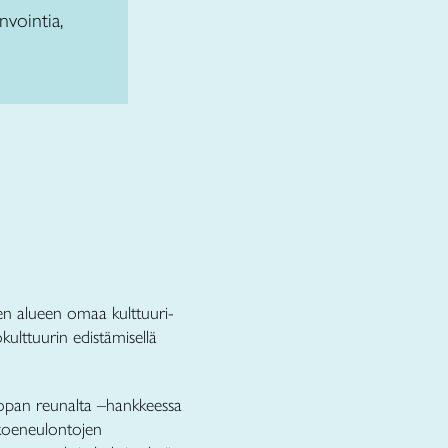
nvointia,
n alueen omaa kulttuuri-
ulttuurin edistämisellä
pan reunalta –hankkeessa
 koeneulontojen