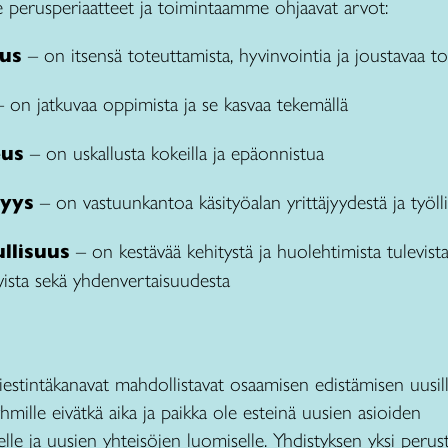
perusperiaatteet ja toimintaamme ohjaavat arvot:
us
– on itsensä toteuttamista, hyvinvointia ja joustavaa t
 on jatkuvaa oppimista ja se kasvaa tekemällä
us
– on uskallusta kokeilla ja epäonnistua
jyys
– on vastuunkantoa käsityöalan yrittäjyydestä ja työll
llisuus
– on kestävää kehitystä ja huolehtimista tulevist
ista sekä yhdenvertaisuudesta
estintäkanavat mahdollistavat osaamisen edistämisen uusil
mille eivätkä aika ja paikka ole esteinä uusien asioiden
lle ja uusien yhteisöjen luomiselle. Yhdistyksen yksi perus