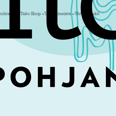
kohtaista
Taito Shop
Tietoa meistä
Yhteystiedot