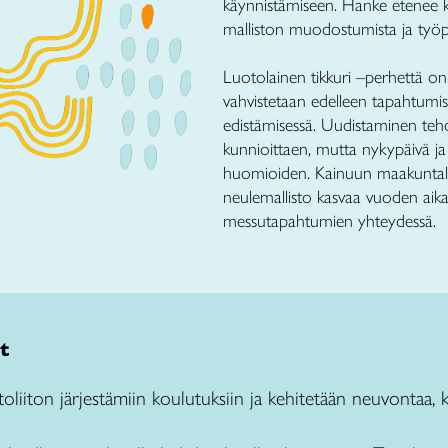
käynnistämiseen. Hanke etenee k
malliston muodostumista ja työp
Luotolainen tikkuri –perhettä on
vahvistetaan edelleen tapahtumis
edistämisessä. Uudistaminen teh
kunnioittaen, mutta nykypäivä ja
huomioiden. Kainuun maakuntala
neulemallisto kasvaa vuoden aikan
messutapahtumien yhteydessä.
t
toliiton järjestämiin koulutuksiin ja kehitetään neuvontaa, 