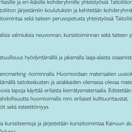
laisille ja eri-ikäisille kohderyhmille yhteistyössä Taitoliito
itoliiton järjestämiin koulutuksiin ja kehitetään kohderyh
itoimintaa sekä taiteen perusopetusta yhteistyössä Taitolii
aalisia valmiuksia neuvonnan, kurssitoiminnan sekä taiteen
ullisuus hyödyntämällä ja jakamalla laaja-alaista osaamista 
 bencmarking -toiminnalla. Huomioidaan materiaalien uusiok
tämällä taitokeskusten ja asiakkaiden olemassa olevaa mater
uovia tapoja käyttää erilaista kierrätysmateriaalia. Edistetään
ahdollisuutta huomioimalla mm. erilaiset kulttuuritaustat,
öt sekä esteettömyys.
a kurssiteemoja ja järjestetään kurssitoimintaa Kainuun alu
ulussa.