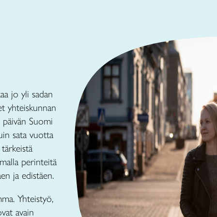
aa jo yli sadan
et yhteiskunnan
n päivän Suomi
uin sata vuotta
tärkeistä
malla perinteitä
äen ja edistäen.
mma. Yhteistyö,
vat avain