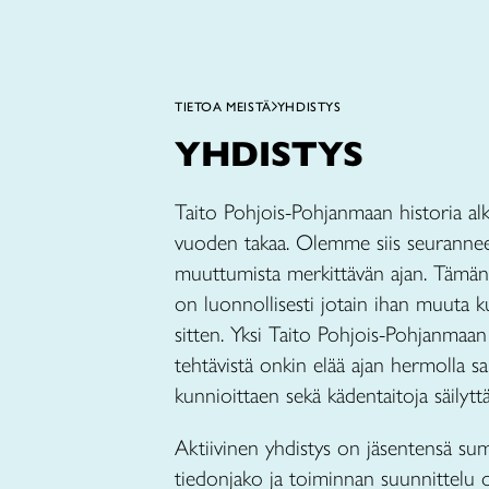
TIETOA MEISTÄ
YHDISTYS
YHDISTYS
Taito Pohjois-Pohjanmaan historia alk
vuoden takaa. Olemme siis seuranne
muuttumista merkittävän ajan. Tämä
on luonnollisesti jotain ihan muuta k
sitten. Yksi Taito Pohjois-Pohjanmaan 
tehtävistä onkin elää ajan hermolla sa
kunnioittaen sekä kädentaitoja säilytt
Aktiivinen yhdistys on jäsentensä su
tiedonjako ja toiminnan suunnittelu o