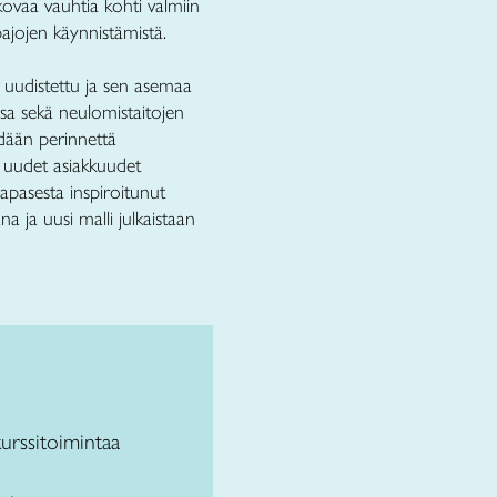
ovaa vauhtia kohti valmiin
ajojen käynnistämistä.
 uudistettu ja sen asemaa
sa sekä neulomistaitojen
dään perinnettä
 uudet asiakkuudet
pasesta inspiroitunut
a ja uusi malli julkaistaan
kurssitoimintaa