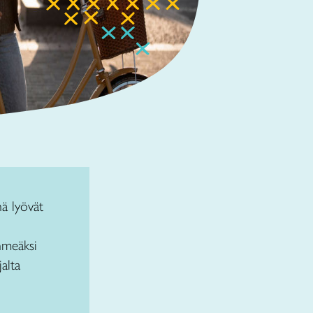
nä lyövät
hmeäksi
alta