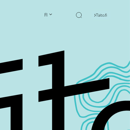
FI
Taito.fi