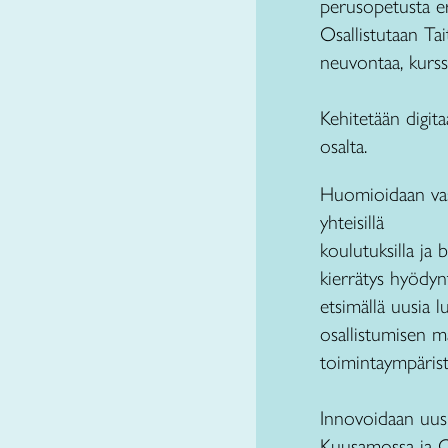
perusopetusta eri
Osallistutaan Ta
neuvontaa, kurss
Kehitetään digit
osalta.
Huomioidaan vastu
yhteisillä
koulutuksilla ja
kierrätys hyödyn
etsimällä uusia l
osallistumisen m
toimintaympärist
Innovoidaan uusi
Kuusamossa ja O