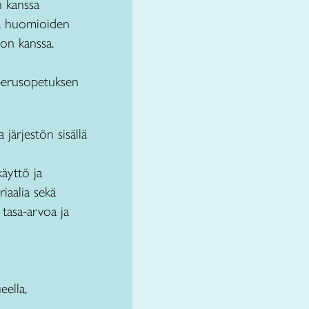
n kanssa
mä huomioiden
ton kanssa.
 perusopetuksen
järjestön sisällä
äyttö ja
iaalia sekä
 tasa-arvoa ja
eella,