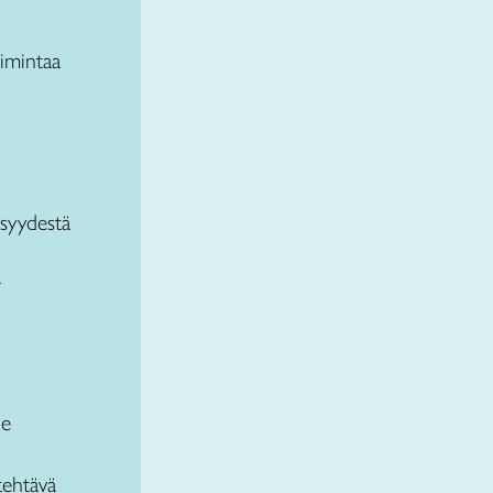
oimintaa
isyydestä
a
le
tehtävä