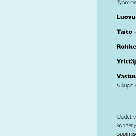
Työmme 
Luovu
Taito
–
Rohke
Yrittä
Vastuu
sukupolv
Uudet vi
kohderyh
oppimise