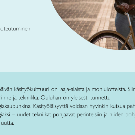
 toteutuminen
ivän käsityökulttuuri on laaja-alaista ja moniulotteista. Sii
rinne ja tekniikka. Ouluhan on yleisesti tunnettu
iakaupunkina. Käsityöläisyyttä voidaan hyvinkin kutsua pe
iaksi – uudet tekniikat pohjaavat perinteisiin ja niiden pohj
uutta.