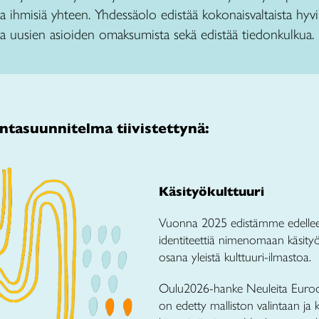
 ihmisiä yhteen. Yhdessäolo edistää kokonaisvaltaista hyvi
a uusien asioiden omaksumista sekä edistää tiedonkulkua.
tasuunnitelma tiivistettynä:
Käsityökulttuuri
Vuonna 2025 edistämme edellee
identiteettiä nimenomaan käsityök
osana yleistä kulttuuri-ilmastoa.
Oulu2026-hanke Neuleita Euroo
on edetty malliston valintaan ja