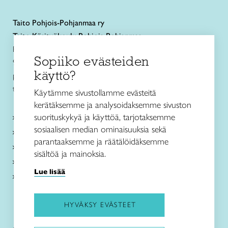
Taito
Pohjois-Pohjanmaa ry
Taito Käsityökoulu Pohjois-Pohjanmaa
Rautatienkatu 11 B
Sopiiko evästeiden
90100 Oulu
käyttö?
puh. 040 352 2082
toimisto@taitopohjoispohjanmaa.fi
Käytämme sivustollamme evästeitä
kerätäksemme ja analysoidaksemme sivuston
suorituskykyä ja käyttöä, tarjotaksemme
Tietoa meistä
sosiaalisen median ominaisuuksia sekä
Palvelut
parantaaksemme ja räätälöidäksemme
Ajankohtaista
sisältöä ja mainoksia.
Taito Shop Oulu
Lue lisää
Yhteystiedot
HYVÄKSY EVÄSTEET