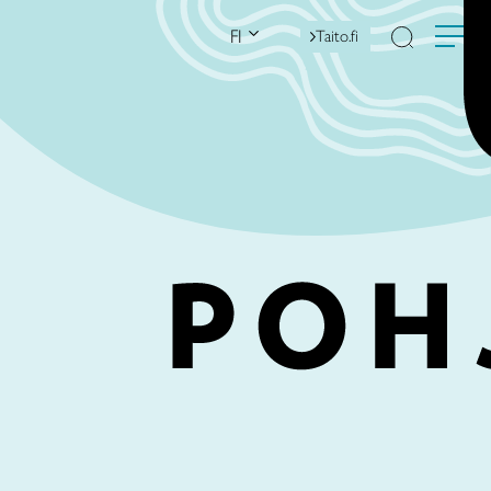
FI
Taito.fi