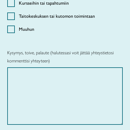
Kursseihin tai tapahtumiin
Taitokeskuksen tai kutomon toimintaan
Muuhun
Kysymys, toive, palaute (halutessasi voit jättää yhteystietosi
kommenttisi yhteyteen)