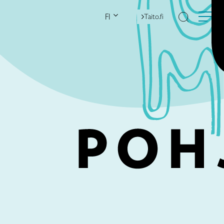
FI
Taito.fi