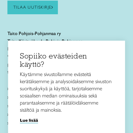
TILAA UUTISKIRJE
Taito
Pohjois-Pohjanmaa ry
Taito Käsityökoulu Pohjois-Pohjanmaa
Rautatienkatu 11 B
Sopiiko evästeiden
90100 Oulu
käyttö?
puh. 040 352 2082
toimisto@taitopohjoispohjanmaa.fi
Käytämme sivustollamme evästeitä
kerätäksemme ja analysoidaksemme sivuston
suorituskykyä ja käyttöä, tarjotaksemme
Tietoa meistä
sosiaalisen median ominaisuuksia sekä
Palvelut
parantaaksemme ja räätälöidäksemme
Ajankohtaista
sisältöä ja mainoksia.
Taito Shop Oulu
Lue lisää
Yhteystiedot