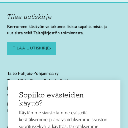
Tilaa uutiskirje
Kerromme käsityön valtakunnallisista tapahtumista ja
uutisista sekä Taitojärjestön toiminnasta.
TILAA UUTISKIRJE
Taito
Pohjois-Pohjanmaa ry
Taito Käsityökoulu Pohjois-Pohjanmaa
Rautatienkatu 11 B
Sopiiko evästeiden
90100 Oulu
käyttö?
puh. 040 352 2082
toimisto@taitopohjoispohjanmaa.fi
Käytämme sivustollamme evästeitä
kerätäksemme ja analysoidaksemme sivuston
suorituskykyä ja käyttöä, tarjotaksemme
Tietoa meistä