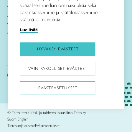
sosiaalisen median ominaisuuksia sekä
Palvelut
parantaaksemme ja räätälöidäksemme
Ajankohtaista
sisältöä ja mainoksia.
Taito Shop Oulu
Lue lisää
Yhteystiedot
HYVÄKSY EVÄSTEET
Seuraa meitä somessa:
VAIN PAKOLLISET EVÄSTEET
EVÄSTEASETUKSET
Pysäytä animaatiot
© Taitoliitto / Käsi- ja taideteollisuusliitto Taito ry
Suomi
English
Tietosuojalauseke
Evästeasetukset