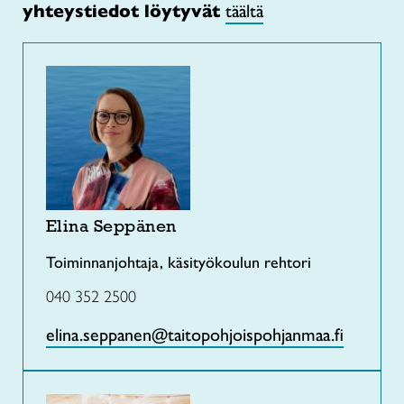
yhteystiedot löytyvät
täältä
Elina Seppänen
Toiminnanjohtaja, käsityökoulun rehtori
040 352 2500
elina.seppanen@taitopohjoispohjanmaa.fi