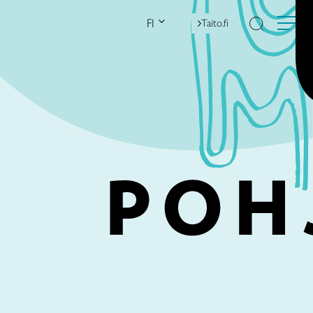
FI
Taito.fi