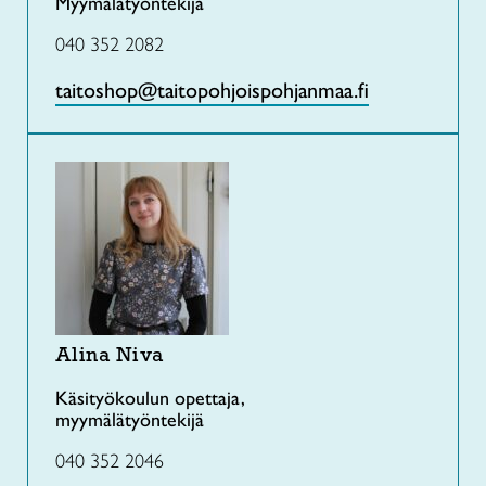
Myymälätyöntekijä
040 352 2082
taitoshop@taitopohjoispohjanmaa.fi
Alina Niva
Käsityökoulun opettaja,
myymälätyöntekijä
040 352 2046