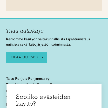
Tilaa uutiskirje
Kerromme käsityön valtakunnallisista tapahtumista ja
uutisista sekä Taitojärjestön toiminnasta.
TILAA UUTISKIRJE
Taito
Pohjois-Pohjanmaa ry
Taito Käsityökoulu Pohjois-Pohjanmaa
Rautatienkatu 11 B
Sopiiko evästeiden
90100 Oulu
käyttö?
puh. 040 352 2082