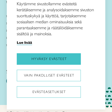
toimisto@taitopohjoispohjanmaa.fi
Käytämme sivustollamme evästeitä
kerätäksemme ja analysoidaksemme sivuston
suorituskykyä ja käyttöä, tarjotaksemme
Tietoa meistä
sosiaalisen median ominaisuuksia sekä
Palvelut
parantaaksemme ja räätälöidäksemme
Ajankohtaista
sisältöä ja mainoksia.
Taito Shop Oulu
Lue lisää
Yhteystiedot
HYVÄKSY EVÄSTEET
Seuraa meitä somessa:
VAIN PAKOLLISET EVÄSTEET
EVÄSTEASETUKSET
Pysäytä animaatiot